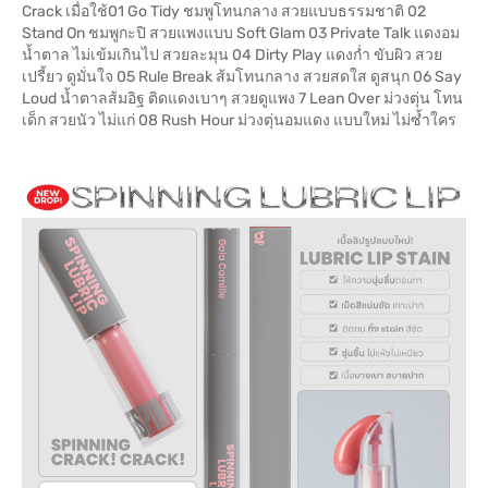
Crack เมื่อใช้01 Go Tidy ชมพูโทนกลาง สวยแบบธรรมชาติ 02
Stand On ชมพูกะปิ สวยแพงแบบ Soft Glam 03 Private Talk แดงอม
น้ำตาล ไม่เข้มเกินไป สวยละมุน 04 Dirty Play แดงก่ำ ขับผิว สวย
เปรี้ยว ดูมั่นใจ 05 Rule Break ส้มโทนกลาง สวยสดใส ดูสนุก 06 Say
Loud น้ำตาลส้มอิฐ ติดแดงเบาๆ สวยดูแพง 7 Lean Over ม่วงตุ่น โทน
เด็ก สวยนัว ไม่แก่ 08 Rush Hour ม่วงตุ่นอมแดง แบบใหม่ ไม่ซ้ำใคร