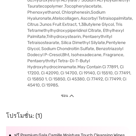
60,Hydroxyethyl Acrylate / Sodium Acryloyldimethyl
Tauratecopolymer ,Tocopherylacetate,
Phenoxyethanol, Chlorphenesin,Sodium
Hyaluronate,Atelocollagen, Ascorbyl Tetraisopalmitate,
Citrus Junos Fruit Extract, 1,3Butylene Glycol, Tris
Tetramethylhydroxypiperidinol Citrate, Ethylhexyl
Palmitate,Trihydroxystearin, Pentaerythrityl
Tetraisostearate, Silica Dimethyl Silylate,Pentylene
Glycol, Sodium Chondroitin Sulfate, Benzotriazolyl
Dodecyl P-Cresol,Bht, Isohexadecane, Fragrance,
Pentaerythrityl Tetra-Di-T-Butyl
Hydroxyhydrocinnamate.May Contain Ci 77891, Ci
17200, Ci 42090, Ci 14700, Ci 19140, Ci 15510, Ci 77491,
Ci 15850 1, Ci 15850, Ci 45380, Ci 77492, Ci 77499, Ci
45410, Ci 15985.
ซ่อน
โปรโมชั่น: (1)
ฟรี Premium Gala Camille Moisture Touch Cleansing Wipes