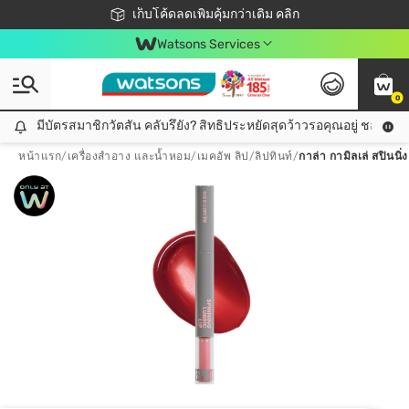
ชอปออนไลน์ครั้งแรก ลดเพิ่มจุก ๆ 10%! 🎉
เก็บโค้ดลดเพิ่มคุ้มกว่าเดิม คลิก
สมาชิกวัตสัน คลับดียังไง?
📦ส่งฟรี! เมื่อชอป 499฿
Watsons Services
0
มีบัตรสมาชิกวัตสัน คลับรึยัง? สิทธิประหยัดสุดว้าวรอคุณอยู่ ชอปคุ้มกว
มีบัตรสมาชิกวัตสัน คลับรึยัง? สิทธิประหยัดสุดว้าวรอคุณอยู่ ชอปคุ้มกว่าเดิม คลิก!
หน้าแรก
/
เครื่องสำอาง และน้ำหอม
/
เมคอัพ ลิป
/
ลิปทินท์
/
กาล่า กามิลเล่ สปินนิ่