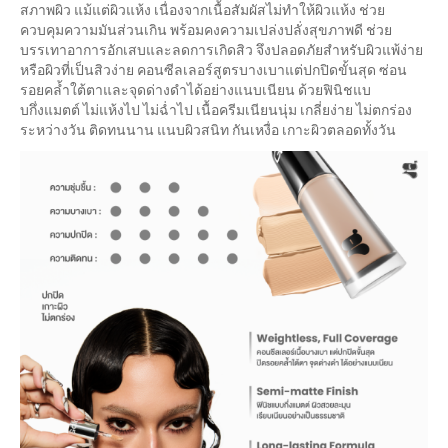
สภาพผิว แม้แต่ผิวแห้ง เนื่องจากเนื้อสัมผัสไม่ทำให้ผิวแห้ง ช่วย
ควบคุมความมันส่วนเกิน พร้อมคงความเปล่งปลั่งสุขภาพดี ช่วย
บรรเทาอาการอักเสบและลดการเกิดสิว จึงปลอดภัยสำหรับผิวแพ้ง่าย
หรือผิวที่เป็นสิวง่าย คอนซีลเลอร์สูตรบางเบาแต่ปกปิดขั้นสุด ซ่อน
รอยคล้ำใต้ตาและจุดด่างดำได้อย่างแนบเนียน ด้วยฟินิชแบ
บกึ่งแมตต์ ไม่แห้งไป ไม่ฉ่ำไป เนื้อครีมเนียนนุ่ม เกลี่ยง่าย ไม่ตกร่อง
ระหว่างวัน ติดทนนาน แนบผิวสนิท กันเหงื่อ เกาะผิวตลอดทั้งวัน