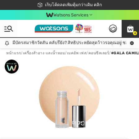
ชอปออนไลน์ครั้งแรก ลดเพิ่มจุก ๆ 10%! 🎉
เก็บโค้ดลดเพิ่มคุ้มกว่าเดิม คลิก
สมาชิกวัตสัน คลับดียังไง?
📦ส่งฟรี! เมื่อชอป 499฿
Watsons Services
0
มีบัตรสมาชิกวัตสัน คลับรึยัง? สิทธิประหยัดสุดว้าวรอคุณอยู่ ชอปคุ้มกว
มีบัตรสมาชิกวัตสัน คลับรึยัง? สิทธิประหยัดสุดว้าวรอคุณอยู่ ชอปคุ้มกว่าเดิม คลิก!
หน้าแรก
/
เครื่องสำอาง และน้ำหอม
/
เมคอัพ เฟส
/
คอนซีลเลอร์
/
#GALA CAMIL