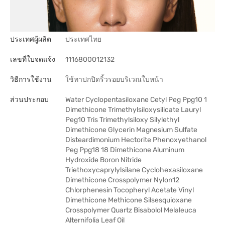
ประเทศผู้ผลิต
ประเทศไทย
เลขที่ใบจดแจ้ง
1116800012132
วิธีการใช้งาน
ใช้ทาปกปิดริ้วรอยบริเวณใบหน้า
ส่วนประกอบ
Water Cyclopentasiloxane Cetyl Peg Ppg10 1
Dimethicone Trimethylsiloxysilicate Lauryl
Peg10 Tris Trimethylsiloxy Silylethyl
Dimethicone Glycerin Magnesium Sulfate
Disteardimonium Hectorite Phenoxyethanol
Peg Ppg18 18 Dimethicone Aluminum
Hydroxide Boron Nitride
Triethoxycaprylylsilane Cyclohexasiloxane
Dimethicone Crosspolymer Nylon12
Chlorphenesin Tocopheryl Acetate Vinyl
Dimethicone Methicone Silsesquioxane
Crosspolymer Quartz Bisabolol Melaleuca
Alternifolia Leaf Oil