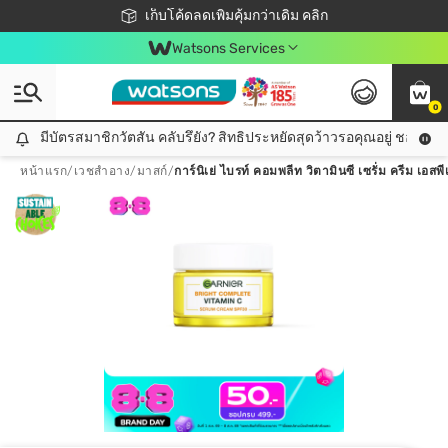
ชอปออนไลน์ครั้งแรก ลดเพิ่มจุก ๆ 10%! 🎉
เก็บโค้ดลดเพิ่มคุ้มกว่าเดิม คลิก
สมาชิกวัตสัน คลับดียังไง?
📦ส่งฟรี! เมื่อชอป 499฿
Watsons Services
0
มีบัตรสมาชิกวัตสัน คลับรึยัง? สิทธิประหยัดสุดว้าวรอคุณอยู่ ชอปคุ้มกว
มีบัตรสมาชิกวัตสัน คลับรึยัง? สิทธิประหยัดสุดว้าวรอคุณอยู่ ชอปคุ้มกว่าเดิม คลิก!
หน้าแรก
/
เวชสำอาง
/
มาสก์
/
การ์นิเย่ ไบรท์ คอมพลีท วิตามินซี เซรั่ม ครีม เอ