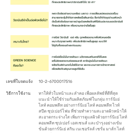
เลขที่ใบจดแจ้ง
10-2-6700017516
วิธีการใช้งาน
ทาให้ทั่วใบหน้าและลำคอ เพื่อผลลัพธ์ที่ดีที่สุด
แนะนำให้ใช้ร่วมกับผลิตภัณฑ์ในกลุ่ม การ์นิเย่
ไลท์ คอมพลีท อย่างการ์นิเย่ ไลท์ คอมพลีท ไวท์
สปีด ซุปเปอร์โฟม ที่ช่วยทำความสะอาดผิวหน้าให้
สะอาดกระจ่างใส เพิ่มการดูแลผิวด้วยการ์นิเย่ ไลท์
คอมพลีท ซุปเปอร์ เอสเซนส์ และบำรุงอย่างเข้ม
ข้นด้วยการ์นิเย่ สกิน เนเชอรัลส์ เซรั่ม มาส์ก ไลท์