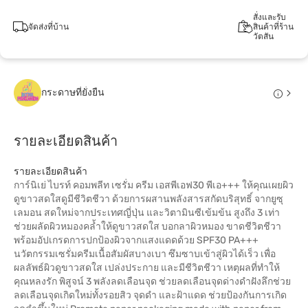
สั่งและรับ
จัดส่งที่บ้าน
สินค้าที่ร้าน
วัตสัน
กระดาษที่ยั่งยืน
รายละเอียดสินค้า
รายละเอียดสินค้า
การ์นิเย่ ไบรท์ คอมพลีท เซรั่ม ครีม เอสพีเอฟ30 พีเอ+++ ให้คุณเผยผิว
ดูขาวสดใสดูมีชีวิตชีวา ด้วยการผสานพลังสารสกัดบริสุทธิ์ จากยูซุ
เลมอน สดใหม่จากประเทศญี่ปุ่น และวิตามินซีเข้มข้น สูงถึง 3 เท่า
ช่วยผลัดผิวหมองคล้ำให้ดูขาวสดใส บอกลาผิวหมอง ขาดชีวิตชีวา
พร้อมอัปเกรดการปกป้องผิวจากแสงแดดด้วย SPF30 PA+++
นวัตกรรมเซรั่มครีมเนื้อสัมผัสบางเบา ซึมซาบเข้าสู่ผิวได้เร็ว เพื่อ
ผลลัพธ์ผิวดูขาวสดใส เปล่งประกาย และมีชีวิตชีวา เหตุผลที่ทำให้
คุณหลงรัก พิสูจน์ 3 พลังลดเลือนจุด ช่วยลดเลือนจุดด่างดำฝังลึกช่วย
ลดเลือนจุดเกิดใหม่ทั้งรอยสิว จุดดำ และฝ้าแดด ช่วยป้องกันการเกิด