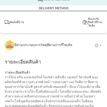
DELIVERY METHOD
สั่งและรับ
จัดส่งที่บ้าน
สินค้าที่ร้าน
วัตสัน
มีส่วนประกอบจากวัสดุที่ผ่านการรีไซเคิล
รายละเอียดสินค้า
รายละเอียดสินค้า
การ์นิเย่ สกิน แนทเชอรัลส์ ไมเซล่า คลีนซิ่ง วอเตอร์ วิตามินซี ของ
ผลิตภัณฑ์ทำความสะอาดผิวหน้า รอบดวงตา และริมฝีปาก ที่ผสาน
คุณค่าจากวิตามินซี สูตรสำหรับผิวหมองคล้ำ-มีแนวโน้มแพ้ง่าย เพื่อ
ผิวสะอาดกระจ่างใส เนื้อสัมผัสแบบน้ำ ไม่เหนียวเหนอะหนะ เพิ่มพลัง
ทำความสะอาดสิ่งสกปรกและสารตกค้าง เหนือกว่าด้วย ไมเซล่า
เทคโนโลยี ดูดจับเมคอัพและสิ่งสกปรกเสมือนแม่เหล็ก ไม่ต้องถู
สะอาดหมดจดแม้เมคอัพกันน้ำ สิ่งสกปรก และความมันส่วนเกิน