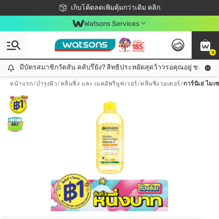
ชอปออนไลน์ครั้งแรก ลดเพิ่มจุก ๆ 10%! 🎉
เก็บโค้ดลดเพิ่มคุ้มกว่าเดิม คลิก
สมาชิกวัตสัน คลับดียังไง?
📦ส่งฟรี! เมื่อชอป 499฿
Watsons Services
0
มีบัตรสมาชิกวัตสัน คลับรึยัง? สิทธิประหยัดสุดว้าวรอคุณอยู่ ชอปคุ้มกว
มีบัตรสมาชิกวัตสัน คลับรึยัง? สิทธิประหยัดสุดว้าวรอคุณอยู่ ชอปคุ้มกว่าเดิม คลิก!
หน้าแรก
/
บำรุงผิว
/
คลีนซิ่ง และ เมคอัพรีมูฟเวอร์
/
คลีนซิ่งวอเตอร์
/
การ์นิเย่ ไมเ