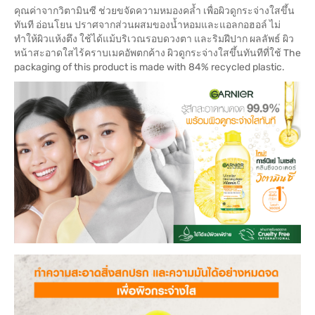
คุณค่าจากวิตามินซี ช่วยขจัดความหมองคล้ำ เพื่อผิวดูกระจ่างใสขึ้น
ทันที อ่อนโยน ปราศจากส่วนผสมของน้ำหอมและแอลกอฮอล์ ไม่
ทำให้ผิวแห้งตึง ใช้ได้แม้บริเวณรอบดวงตา และริมฝีปาก ผลลัพธ์ ผิว
หน้าสะอาดใสไร้คราบเมคอัพตกค้าง ผิวดูกระจ่างใสขึ้นทันทีที่ใช้ The
packaging of this product is made with 84% recycled plastic.