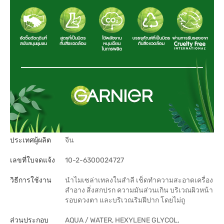
ประเทศผู้ผลิต
จีน
เลขที่ใบจดแจ้ง
10-2-6300024727
วิธีการใช้งาน
นำไมเซล่าเทลงในสำลี เช็ดทำความสะอาดเครื่อง
สำอาง สิ่งสกปรก ความมันส่วนเกิน บริเวณผิวหน้า
รอบดวงตา และบริเวณริมฝีปาก โดยไม่ถู
ส่วนประกอบ
AQUA / WATER, HEXYLENE GLYCOL,