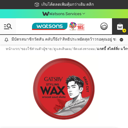
ชอปออนไลน์ครั้งแรก ลดเพิ่มจุก ๆ 10%! 🎉
เก็บโค้ดลดเพิ่มคุ้มกว่าเดิม คลิก
สมาชิกวัตสัน คลับดียังไง?
📦ส่งฟรี! เมื่อชอป 499฿
Watsons Services
0
มีบัตรสมาชิกวัตสัน คลับรึยัง? สิทธิประหยัดสุดว้าวรอคุณอยู่ ชอปคุ้มกว
มีบัตรสมาชิกวัตสัน คลับรึยัง? สิทธิประหยัดสุดว้าวรอคุณอยู่ ชอปคุ้มกว่าเดิม คลิก!
หน้าแรก
/
ของใช้ส่วนตัวผู้ชาย
/
ดูแลเส้นผม
/
จัดแต่งทรงผม
/
แกสบี้ สไตล์ลิ่ง แว