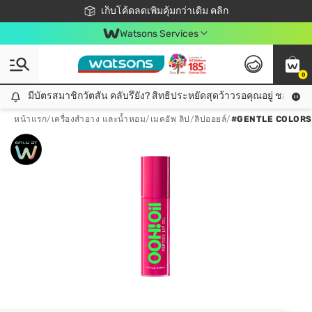
ชอปออนไลน์ครั้งแรก ลดเพิ่มจุก ๆ 10%! 🎉
เก็บโค้ดลดเพิ่มคุ้มกว่าเดิม คลิก
สมาชิกวัตสัน คลับดียังไง?
📦ส่งฟรี! เมื่อชอป 499฿
Watsons Services
0
มีบัตรสมาชิกวัตสัน คลับรึยัง? สิทธิประหยัดสุดว้าวรอคุณอยู่ ชอปคุ้มกว
มีบัตรสมาชิกวัตสัน คลับรึยัง? สิทธิประหยัดสุดว้าวรอคุณอยู่ ชอปคุ้มกว่าเดิม คลิก!
หน้าแรก
/
เครื่องสำอาง และน้ำหอม
/
เมคอัพ ลิป
/
ลิปออยล์
/
#GENTLE COLORS 