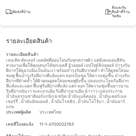
สั่งและรับ
จัดส่งที่บ้าน
สินค้าที่ร้าน
วัตสัน
รายละเอียดสินค้า
รายละเอียดสินค้า
เจนเทิล คัลเลอร์ เมคอัพที่อ่อนโยนกับทุกสภาพผิว แต่ยังคงมอบสีสัน
สวยงามเพื่อให้คุณสนุกได้ทุกเฉดสี อู้วออยล์ เปปไทด์ลิปออยล์ บำรุงริม
ฝีปากให้ดูอวบอิ่มเป็นมันเงา พร้อมบำรุงริมฝีปากคล้ำ ทำให้ดูสดใสอม
ชมพู ฟื้นบำรุงริมฝีปากที่แห้งแตก ลอกเป็นขุย ให้ความชุ่มชื้น บำรุงริม
ฝีปากที่ดำคล้ำ ให้ผิวคุณดูสดใสอมชมพูยิ่งขึ้น ปลอบประโลมริมฝีปาก
ที่แห้งและแตก ฟื้นฟูริมฝีปากที่แห้ง แตก ลอก ให้ความชุ่มชื้นยาวนาน
ริมฝีปากมันวาวและอวบอิ่ม ริมฝีปากอวบอิ่ม ฉ่ำวาว เปล่งประกาย
น้ำมันธรรมชาติออร์แกนิก 6 ชนิด น้ำมันเมล็ดองุ่น , น้ำมันเคอร์เนล
เชอร์รี่ , น้ำมันอัลมอนด์ , น้ำมันโรสฮิป , น้ำมันโจโจ้บา , น้ำมันอาร์
แกน
ประเทศผู้ผลิต
ประเทศไทย
เลขที่ใบจดแจ้ง
11-1-6700022783