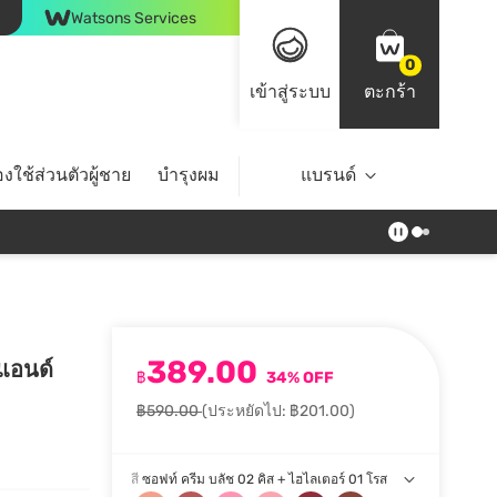
Watsons Services
0
เข้าสู่ระบบ
ตะกร้า
งใช้ส่วนตัวผู้ชาย
บำรุงผม
ไลฟ์สไตล์
แบรนด์
Top Brands
389.00
 แอนด์
฿
34% OFF
฿590.00
(ประหยัดไป: ฿201.00)
สี
ซอฟท์ ครีม บลัช 02 คิส + ไฮไลเตอร์ 01 โรส