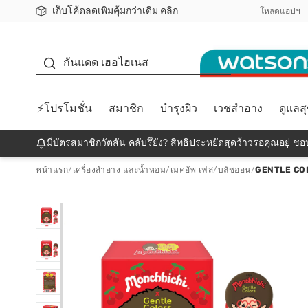
เก็บโค้ดลดเพิ่มคุ้มกว่าเดิม คลิก
ชอปออนไลน์ครั้งแรก ลดเพิ่มจุก ๆ 10%! 🎉
📦ส่งฟรี! เมื่อชอป 499฿
สมาชิกวัตสัน คลับดียังไง?
โหลดแอปฯ
กันแดด
กันแดด เฮอไฮเนส
⚡โปรโมชั่น
สมาชิก
บำรุงผิว
เวชสำอาง
ดูแลส
มีบัตรสมาชิกวัตสัน คลับรึยัง? สิทธิประหยัดสุดว้าวรอคุณอยู่ ชอป
หน้าแรก
/
เครื่องสำอาง และน้ำหอม
/
เมคอัพ เฟส
/
บลัชออน
/
GENTLE CO