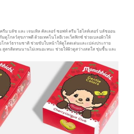
 ครีม บลัช และ เจนเทิล คัลเลอร์ ซอฟท์ ครีม ไฮไลท์เตอร์ บลัชออน
แก้มดูโกลว์สุขภาพดี ด้วยเทคโนโลยีเวลเว็ตฟิกซ์ ช่วยเบลอผิวให้
ะกายโกลว์ธรรมชาติ ช่วยขับใบหน้าให้ดูโดดเด่นและเปล่งประกาย
ียน สูตรติดทนนานไม่เหนอะหนะ ช่วยให้ผิวดูสว่างสดใส ชุ่มชื้น และ