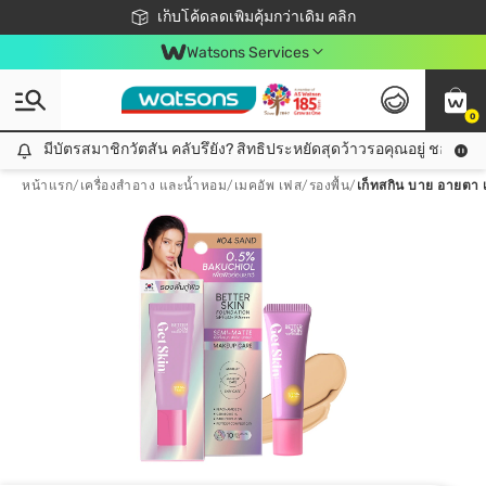
ชอปออนไลน์ครั้งแรก ลดเพิ่มจุก ๆ 10%! 🎉
เก็บโค้ดลดเพิ่มคุ้มกว่าเดิม คลิก
สมาชิกวัตสัน คลับดียังไง?
📦ส่งฟรี! เมื่อชอป 499฿
Watsons Services
0
มีบัตรสมาชิกวัตสัน คลับรึยัง? สิทธิประหยัดสุดว้าวรอคุณอยู่ ชอปคุ้มกว
มีบัตรสมาชิกวัตสัน คลับรึยัง? สิทธิประหยัดสุดว้าวรอคุณอยู่ ชอปคุ้มกว่าเดิม คลิก!
หน้าแรก
/
เครื่องสำอาง และน้ำหอม
/
เมคอัพ เฟส
/
รองพื้น
/
เก็ทสกิน บาย อายตา