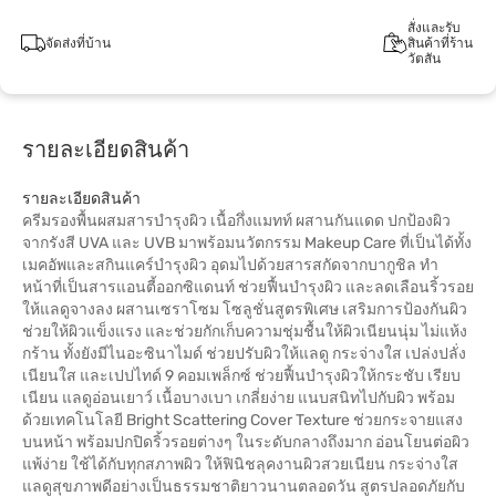
สั่งและรับ
จัดส่งที่บ้าน
สินค้าที่ร้าน
วัตสัน
รายละเอียดสินค้า
รายละเอียดสินค้า
ครีมรองพื้นผสมสารบำรุงผิว เนื้อกึ่งแมทท์ ผสานกันแดด ปกป้องผิว
จากรังสี UVA และ UVB มาพร้อมนวัตกรรม Makeup Care ที่เป็นได้ทั้ง
เมคอัพและสกินแคร์บำรุงผิว อุดมไปด้วยสารสกัดจากบากูชิล ทำ
หน้าที่เป็นสารแอนตี้ออกซิแดนท์ ช่วยฟื้นบำรุงผิว และลดเลือนริ้วรอย
ให้แลดูจางลง ผสานเซราโซม โซลูชั่นสูตรพิเศษ เสริมการป้องกันผิว
ช่วยให้ผิวแข็งแรง และช่วยกักเก็บความชุ่มชื้นให้ผิวเนียนนุ่ม ไม่แห้ง
กร้าน ทั้งยังมีไนอะซินาไมด์ ช่วยปรับผิวให้แลดู กระจ่างใส เปล่งปลั่ง
เนียนใส และเปปไทด์ 9 คอมเพล็กซ์ ช่วยฟื้นบำรุงผิวให้กระชับ เรียบ
เนียน แลดูอ่อนเยาว์ เนื้อบางเบา เกลี่ยง่าย แนบสนิทไปกับผิว พร้อม
ด้วยเทคโนโลยี Bright Scattering Cover Texture ช่วยกระจายแสง
บนหน้า พร้อมปกปิดริ้วรอยต่างๆ ในระดับกลางถึงมาก อ่อนโยนต่อผิว
แพ้ง่าย ใช้ได้กับทุกสภาพผิว ให้ฟินิชลุคงานผิวสวยเนียน กระจ่างใส
แลดูสุขภาพดีอย่างเป็นธรรมชาติยาวนานตลอดวัน สูตรปลอดภัยกับ