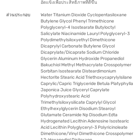
อัดแข็งเพื่อประสิทธิภาพที่ดีขึ้น
ส่วนประกอบ
Water Titanium Dioxide Cyclopentasiloxane
Butylene Glycol Phenyl Trimethicone
Polyglyceryl-4 Isostearate Butyloctyl
Salicylate Niacinamide Lauryl Polyglyceryl-3
Polydimethylsiloxyethyl Dimethicone
Dicaprylyl Carbonate Butylene Glycol
Dicaprylate/Dicaprate Sodium Chloride
Glycerin Aluminum Hydroxide Propanediol
Bakuchiol Methyl Methacrylate Crosspolymer
Sorbitan Isostearate Disteardimonium
Hectorite Stearic Acid Triethoxycaprylylsilane
Caprylic/Capric Triglyceride Betula Platyphylla
Japonica Juice Glyceryl Caprylate
Polyhydroxystearic Acid
Trimethylsiloxysilicate Caprylyl Glycol
Ethylhexylglycerin Disodium Stearoyl
Glutamate Ceramide Np Disodium Edta
Hydrogenated Lecithin Adenosine Isostearic
Acid Lecithin Polyglyceryl-3 Polyricinoleate
Dimethicone/Vinyl Dimethicone Crosspolymer
1,2-Hexanediol Disiloxane