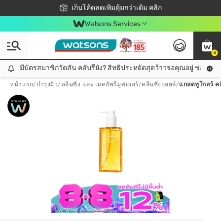
ชอปออนไลน์ครั้งแรก ลดเพิ่มจุก ๆ 10%! 🎉
เก็บโค้ดลดเพิ่มคุ้มกว่าเดิม คลิก
สมาชิกวัตสัน คลับดียังไง?
📦ส่งฟรี! เมื่อชอป 499฿
Watsons Services
0
มีบัตรสมาชิกวัตสัน คลับรึยัง? สิทธิประหยัดสุดว้าวรอคุณอยู่ ชอปคุ้มกว
มีบัตรสมาชิกวัตสัน คลับรึยัง? สิทธิประหยัดสุดว้าวรอคุณอยู่ ชอปคุ้มกว่าเดิม คลิก!
หน้าแรก
/
บำรุงผิว
/
คลีนซิ่ง และ เมคอัพรีมูฟเวอร์
/
คลีนซิ่งออยล์
/
แกลดทูโกลว์ คล