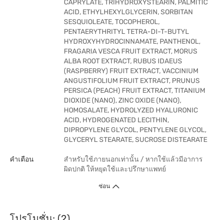
CAPRYLATE, TRIHYDROXYSTEARIN, PALMITIC
ACID, ETHYLHEXYLGLYCERIN, SORBITAN
SESQUIOLEATE, TOCOPHEROL,
PENTAERYTHRITYL TETRA-DI-T-BUTYL
HYDROXYHYDROCINNAMATE, PANTHENOL,
FRAGARIA VESCA FRUIT EXTRACT, MORUS
ALBA ROOT EXTRACT, RUBUS IDAEUS
(RASPBERRY) FRUIT EXTRACT, VACCINIUM
ANGUSTIFOLIUM FRUIT EXTRACT, PRUNUS
PERSICA (PEACH) FRUIT EXTRACT, TITANIUM
DIOXIDE (NANO), ZINC OXIDE (NANO),
HOMOSALATE, HYDROLYZED HYALURONIC
ACID, HYDROGENATED LECITHIN,
DIPROPYLENE GLYCOL, PENTYLENE GLYCOL,
GLYCERYL STEARATE, SUCROSE DISTEARATE
คำเตือน
สำหรับใช้ภายนอกเท่านั้น / หากใช้แล้วมีอาการ
ผิดปกติ ให้หยุดใช้และปรึกษาแพทย์
ซ่อน
โปรโมชั่น: (2)