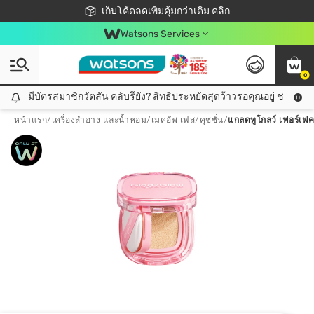
ชอปออนไลน์ครั้งแรก ลดเพิ่มจุก ๆ 10%! 🎉
เก็บโค้ดลดเพิ่มคุ้มกว่าเดิม คลิก
สมาชิกวัตสัน คลับดียังไง?
📦ส่งฟรี! เมื่อชอป 499฿
Watsons Services
0
มีบัตรสมาชิกวัตสัน คลับรึยัง? สิทธิประหยัดสุดว้าวรอคุณอยู่ ชอปคุ้มกว
มีบัตรสมาชิกวัตสัน คลับรึยัง? สิทธิประหยัดสุดว้าวรอคุณอยู่ ชอปคุ้มกว่าเดิม คลิก!
หน้าแรก
/
เครื่องสำอาง และน้ำหอม
/
เมคอัพ เฟส
/
คุชชั่น
/
แกลดทูโกลว์ เฟอร์เฟค 