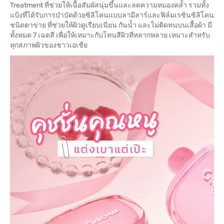
Treatment ที่ช่วยให้เนื้อสัมผัสนุ่มขึ้นและลดความหมองคล้ำ รวมทั้ง
แป้งที่ได้รับการบำบัดด้วยซิลิโคนแบบลามีลาร์และฟิล์มเรซินซิลิโคน
ชนิดตาข่าย ที่ช่วยให้ผิวดูเรียบเนียน กันน้ำ และไม่ติดทนบนเสื้อผ้า มี
ทั้งหมด 7 เฉดสี เพื่อให้เหมาะกับโทนสีผิวที่หลากหลาย เหมาะสำหรับ
ทุกสภาพผิวของชาวเอเชีย