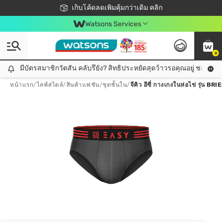
ชอปออนไลน์ครั้งแรก ลดเพิ่มจุก ๆ 10%! 🎉
เก็บโค้ดลดเพิ่มคุ้มกว่าเดิม คลิก
สมาชิกวัตสัน คลับดียังไง?
📦ส่งฟรี! เมื่อชอป 499฿
Watsons Services
0
มีบัตรสมาชิกวัตสัน คลับรึยัง? สิทธิประหยัดสุดว้าวรอคุณอยู่ ชอปคุ้มกว
มีบัตรสมาชิกวัตสัน คลับรึยัง? สิทธิประหยัดสุดว้าวรอคุณอยู่ ชอปคุ้มกว่าเดิม คลิก!
หน้าแรก
/
ไลฟ์สไตล์
/
สินค้าแฟชัน
/
ชุดชั้นใน
/
จีคิว อีซี่ กางเกงในห่อไข่ รุ่น BR