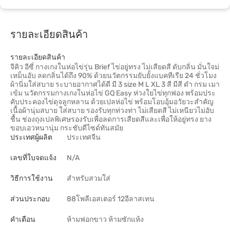
รายละเอียดสินค้า
รายละเอียดสินค้า
จีคิว อีซี่ กางเกงในห่อไข่รุ่น Brief ไข่อยู่ทรง ไม่เสียดสี ดับกลิ่น มั่นใจม่
เหม็นอับ ลดกลิ่นได้ถึง 90% ด้วยนวัตกรรมยับยั้งแบคทีเรีย 24 ชั่วโมง
ผ้านิ่มใส่สบาย ระบายอากาศได้ดี มี 3 size M L XL 3 สี มีสี ดำ กรม เมา
เข้ม นวัตกรรมกางเกงในห่อไข่ GQ Easy ห่วงใยไข่ทุกฟอง พร้อมประ
คับประคองไข่ดุจลูกหลาน ด้วยเปลห่อไข่ พร้อมโอบอุ้มอวัยวะสำคัญ
เนื้อผ้านุ่มสบาย ใส่สบาย รองรับทุกท่วงท่า ไม่เสียดสี ไม่เหนียวไม่อับ
ชื้น ช่องถุงเปลพิเศษรองรับเพื่อลดการเสียดสีและเพื่อให้อยู่ทรง ยาง
ขอบเอวหนานุ่ม กระชับดีไซด์ทันสมัย
ประเทศผู้ผลิต
ประเทศจีน
เลขที่ใบจดแจ้ง
N/A
วิธีการใช้งาน
สำหรับสวมใส่
ส่วนประกอบ
88โพลีเอสเตอร์ 12อีลาสเทน
คำเตือน
ห้ามฟอกขาว ห้ามซักแห้ง