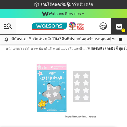
ชอปออนไลน์ครั้งแรก ลดเพิ่มจุก ๆ 10%! 🎉
เก็บโค้ดลดเพิ่มคุ้มกว่าเดิม คลิก
สมาชิกวัตสัน คลับดียังไง?
📦ส่งฟรี! เมื่อชอป 499฿
Watsons Services
0
มีบัตรสมาชิกวัตสัน คลับรึยัง? สิทธิประหยัดสุดว้าวรอคุณอยู่ ชอปคุ้มกว
มีบัตรสมาชิกวัตสัน คลับรึยัง? สิทธิประหยัดสุดว้าวรอคุณอยู่ ชอปคุ้มกว่าเดิม คลิก!
หน้าแรก
/
เวชสำอาง
/
ป้องกันสิว
/
แผ่นแปะสิวและอื่นๆ
/
แผ่นซับสิว เกอบิวตี้ สู