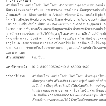
รายละเอียดสินค้า
พรีเมี่ยม ไวท์เทนนิ่ง โลชั่น ไลท์ โลชั่นบำรุงผิวหน้า สูตรจบผิวหมองคล้
ต้นเหตุผิวหมองคล้ำ เพิ่มประกายสว่างกระจ่างใส ลดเลือนจุดด่างดำ พร้อมเต
ส่วนผสมพิเศษ - Niacinamide, a-Arbutin, Vitamin C ผสานพลัง Triple 
ใส - Small-size Hyaluronic Acid, Nano Hyaluronic Acid ช่วยเติมเต็มและ
แน่นกระชับขึ้น อิ่มน้ำเนียนนุ่ม - Resveratrol ช่วยต่อต้านอนุมูลอิสร
โลชั่นบางเบา ซึมซาบเร็ว เหมาะกับทุกสภาพผิว น้ำตบจบผิวหมองคล้ำ ใช้เ
การบำรุงจากเซรั่มและครีมได้ดีที่สุด ยูวี เพอร์เฟค เจล ผลิตภัณฑ์บำรุงผ
ใส ชุ่มชื่น และปกป้องผิวจากแสงแดดขั้นตอนเดียว - วิตามินซี ช่วยลด
ยาลูโรนิค แอซิด ช่วยเสริมเกราะปกป้องผิวให้แข็งแรง ป้องกันไม่ให้ผิวสูญ
50+ PA++++ ช่วยปกป้องผิวจากแสงแดด - สูตรอ่อนโยนต่อผิว ไม่ระคายเ
และพาราเบน
ประเทศผู้ผลิต
จีน, ญี่ปุ่น
เลขที่ใบจดแจ้ง
10-2-6400003062/10-2-6500011670
วิธีการใช้งาน
พรีเมี่ยม ไวท์เทนนิ่ง โลชั่น ไลท์ โลชั่นน้ำตบสูตรใ
เลือนจุดด่างดำ พร้อมเติมเต็มความชุ่มชื่นอย่างล้ำลึก
ลงตัวบำรุงอื่นๆ เพื่อเตรียมผิวให้พร้อมเปิดรับการบำร
ผิวหน้า ตบเบาๆ ด้วยฮาดะ ลาโบะ โลชั่น สูตรที่ชอบ เพ
และปกป้องผิวจากแสงแดด Make-up base tips เพียงทาเจ
เรียบเนียน กระจายแสงได้ดี ผิวดูใสเมื่อออกแดด และเ