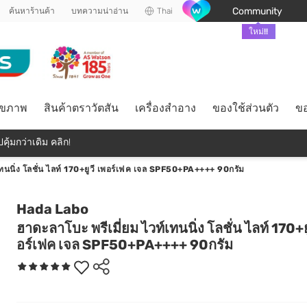
Community
ค้นหาร้านค้า
บทความน่าอ่าน
Thai
ใหม่!!
ุขภาพ
สินค้าตราวัตสัน
เครื่องสำอาง
ของใช้ส่วนตัว
ขอ
คุ้มกว่าเดิม คลิก!
เทนนิ่ง โลชั่น ไลท์ 170+ยูวี เพอร์เฟค เจล SPF50+PA++++ 90กรัม
Hada Labo
ฮาดะลาโบะ พรีเมี่ยม ไวท์เทนนิ่ง โลชั่น ไลท์ 170+ยู
อร์เฟค เจล SPF50+PA++++ 90กรัม