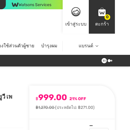
Watsons Services
0
เข้าสู่ระบบ
ตะกร้า
งใช้ส่วนตัวผู้ชาย
บำรุงผม
ไลฟ์สไตล์
แบรนด์
Top Brands
999.00
วี เพ
฿
21% OFF
฿1,270.00
(ประหยัดไป: ฿271.00)