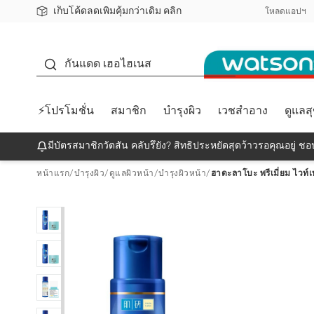
เก็บโค้ดลดเพิ่มคุ้มกว่าเดิม คลิก
ชอปออนไลน์ครั้งแรก ลดเพิ่มจุก ๆ 10%! 🎉
📦ส่งฟรี! เมื่อชอป 499฿
สมาชิกวัตสัน คลับดียังไง?
โหลดแอปฯ
กันแดด
กันแดด เฮอไฮเนส
⚡โปรโมชั่น
สมาชิก
บำรุงผิว
เวชสำอาง
ดูแลส
มีบัตรสมาชิกวัตสัน คลับรึยัง? สิทธิประหยัดสุดว้าวรอคุณอยู่ ชอป
หน้าแรก
/
บำรุงผิว
/
ดูแลผิวหน้า
/
บำรุงผิวหน้า
/
ฮาดะลาโบะ พรีเมี่ยม ไวท์