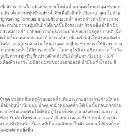
ำ เพื่อผิวกระจ่างใส เปล่งประกาย โลชั่นน้ำตบสูตรใหม่ล่าสุด ช่วยลด
ิมเต็มความชุ่มชื่นอย่างล้ำลึกเพื่อผิวอิ่มน้ำเนียนนุ่ม อุดมไปด้วย
Brightening Formula ช่วยจบผิวหมองคล้ำ ลดจุดด่างดำ ผิวกระจ่าง
กักเก็บความชุ่มชื่นผิวได้มากขึ้นถึงสองเท่า ผิวชุ่มชื่นล้ำลึก ผิว
ะ ลดผิวหมองคล้ำ ปกป้องผิวจากมลภาวะ ผิวแข็งแรงแลดูสุขภาพดี เนื้อ
ป็นขั้นตอนแรกก่อนลงตัวบำรุงอื่นๆ เพื่อเตรียมผิวให้พร้อมเปิดรับ
ิวหน้า เจลสูตรกลางวัน ใหม่ล่าสุดจากญี่ปุ่น ช่วยบำรุงให้ผิวกระจ่าง
ความหมองคล้ำ ให้ผิวกระจ่างใส - ไฮยาลูโรนิค แอซิด และ นาโน ไฮ
เสียความชุ่มชื่น ฟื้นบำรุงผิวแห้งเสียให้กลับมาเนียนนุ่ม - SPF
คืองผิว เพราะไม่มีส่วนผสมของแอลกอฮอล์ น้ำมันแร่ น้ำหอม สี
หม่ล่าสุด ช่วยลดต้นเหตุผิวหมองคล้ำ เพิ่มประกายสว่างกระจ่างใส ลด
เพื่อผิวอิ่มน้ำเนียนนุ่ม น้ำตบจบผิวหมองคล้ำ ใช้เป็นขั้นตอนแรกก่อน
ุงจากเซรั่มและครีมได้ดีที่สุด ยูวี เพอร์เฟค เจล หลังทำความสะอาด
ื่อเตรียมผิวให้พร้อม ทาเจลทั่วผิวหน้า เจลจะซึมซาบเพื่อบำรุงผิว
ลทั่วผิวหน้า เนื้อเจลที่เป็นเมคอัพเบสในตัว จะช่วยให้ผิวหน้าดู
มคอัพติดทนยิ่งขึ้น