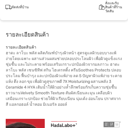
สั่งและรับ
จัดส่งที่บ้าน
สินค้าที่ร้าน
วัตสัน
รายละเอียดสินค้า
รายละเอียดสินค้า
ฮาดะ ลาโบะ พลัส ผลิตภัณฑ์บำรุงผิวหน้า สูตรดูแลผิวบอบบางแพ้
ง่ายโดยเฉพาะ ผสานส่วนผสมช่วยปลอบประโลมผิว เพื่อผิวดูแข็งแรง
ชุ่มชื้น และไม่ระคาย พร้อมเสริมเกราะปกป้องผิวจากมลภาวะ ฮาดะ
ลาโบะ พลัส เซนซิทีฟ สกิน ไฮเดรทติ้ง ครีมSoothes Protects ปลอบ
ประโลม ฟื้นบำรุง และปกป้องผิวแพ้ง่าย ลด 5 ปัญหาผิวแพ้ง่าย ระคาย
แห้ง ตึง ลอก ขุย เพื่อผิวดูสุขภาพดี 7X Moisturizing ผสานพลัง 3
Ceramide 4 HYA เติมน้ำให้ผิวอย่างล้ำลึกพร้อมกักเก็บความชุ่มชื้น
ยาวนานVelvety Smooth Texture สัมผัสเนียนละมุน เคลือบผิว
เสมือนเกราะปกป้อง ช่วยให้ผิวเรียบเนียน นุ่มเด้ง อ่อนโยน ปราศจาก
สี แอลกอฮอล์ น้ำหอม มิเนอรัล ออยล์