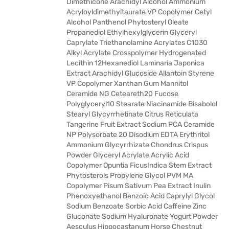
Dimethicone Arachidyl Alcohol Ammonium
Acryloyldimethyltaurate VP Copolymer Cetyl
Alcohol Panthenol Phytosteryl Oleate
Propanediol Ethylhexylglycerin Glyceryl
Caprylate Triethanolamine Acrylates C1030
Alkyl Acrylate Crosspolymer Hydrogenated
Lecithin 12Hexanediol Laminaria Japonica
Extract Arachidyl Glucoside Allantoin Styrene
VP Copolymer Xanthan Gum Mannitol
Ceramide NG Ceteareth20 Fucose
Polyglyceryl10 Stearate Niacinamide Bisabolol
Stearyl Glycyrrhetinate Citrus Reticulata
Tangerine Fruit Extract Sodium PCA Ceramide
NP Polysorbate 20 Disodium EDTA Erythritol
Ammonium Glycyrrhizate Chondrus Crispus
Powder Glyceryl Acrylate Acrylic Acid
Copolymer Opuntia FicusIndica Stem Extract
Phytosterols Propylene Glycol PVM MA
Copolymer Pisum Sativum Pea Extract Inulin
Phenoxyethanol Benzoic Acid Caprylyl Glycol
Sodium Benzoate Sorbic Acid Caffeine Zinc
Gluconate Sodium Hyaluronate Yogurt Powder
Aesculus Hippocastanum Horse Chestnut