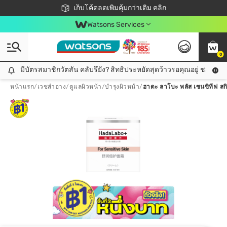
ชอปออนไลน์ครั้งแรก ลดเพิ่มจุก ๆ 10%! 🎉
เก็บโค้ดลดเพิ่มคุ้มกว่าเดิม คลิก
สมาชิกวัตสัน คลับดียังไง?
📦ส่งฟรี! เมื่อชอป 499฿
Watsons Services
0
มีบัตรสมาชิกวัตสัน คลับรึยัง? สิทธิประหยัดสุดว้าวรอคุณอยู่ ชอปคุ้มกว
มีบัตรสมาชิกวัตสัน คลับรึยัง? สิทธิประหยัดสุดว้าวรอคุณอยู่ ชอปคุ้มกว่าเดิม คลิก!
หน้าแรก
/
เวชสำอาง
/
ดูแลผิวหน้า
/
บำรุงผิวหน้า
/
ฮาดะ ลาโบะ พลัส เซนซิทีฟ สกิ