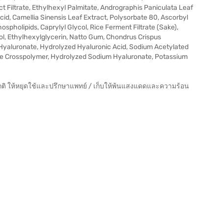
t Filtrate, Ethylhexyl Palmitate, Andrographis Paniculata Leaf
cid, Camellia Sinensis Leaf Extract, Polysorbate 80, Ascorbyl
spholipids, Caprylyl Glycol, Rice Ferment Filtrate (Sake),
rol, Ethylhexylglycerin, Natto Gum, Chondrus Crispus
Hyaluronate, Hydrolyzed Hyaluronic Acid, Sodium Acetylated
te Crosspolymer, Hydrolyzed Sodium Hyaluronate, Potassium
กติ ให้หยุดใช้และปรึกษาแพทย์ / เก็บให้พ้นแสงแดดและความร้อน