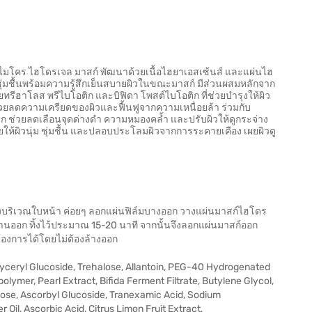
่ง ไมโคร ไฮโดรเจล มาสก์ พัฒนาด้วยเนื้อไฮยาเอสเซ้นส์ และแผ่นไฮ
ชุ่มชื้นพร้อมความรู้สึกเย็นสบายผิวในขณะมาสก์ มีส่วนผสมหลักจาก
ยทรีฮาโลส พรีไบโอติก และบิฟิดา โพสต์ไบโอติก ที่ช่วยบำรุงให้ผิว
วยลดความเครียดของผิวและฟื้นฟูจากความเหนื่อยล้า ร่วมกับ
 ช่วยลดเลือนจุดด่างดำ ความหมองคล้ำ และปรับผิวให้ดูกระจ่าง
ยให้ผิวนุ่ม ชุ่มชื้น และปลอบประโลมผิวจากการระคายเคือง เผยผิวดู
บริเวณใบหน้า ค่อยๆ ลอกแผ่นฟิล์มบางออก วางแผ่นมาสก์ไฮโดร
้านออก ทิ้งไว้ประมาณ 15-20 นาที จากนั้นจึงลอกแผ่นมาสก์ออก
องการได้โดยไม่ต้องล้างออก
Glyceryl Glucoside, Trehalose, Allantoin, PEG-40 Hydrogenated
olymer, Pearl Extract, Bifida Ferment Filtrate, Butylene Glycol,
ose, Ascorbyl Glucoside, Tranexamic Acid, Sodium
 Oil, Ascorbic Acid, Citrus Limon Fruit Extract,