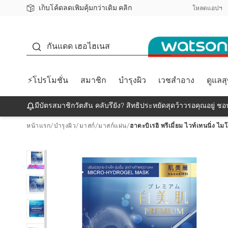
เก็บโค้ดลดเพิ่มคุ้มกว่าเดิม คลิก
ชอปออนไลน์ครั้งแรก ลดเพิ่มจุก ๆ 10%! 🎉
📦ส่งฟรี! เมื่อชอป 499฿
สมาชิกวัตสัน คลับดียังไง?
โหลดแอปฯ
กันแดด
กันแดด เฮอไฮเนส
⚡โปรโมชั่น
สมาชิก
บำรุงผิว
เวชสำอาง
ดูแลส
มีบัตรสมาชิกวัตสัน คลับรึยัง? สิทธิประหยัดสุดว้าวรอคุณอยู่ ชอป
หน้าแรก
/
บำรุงผิว
/
มาสก์
/
มาสก์แผ่น
/
ฮาดะบิเรอิ พรีเมี่ยม ไวท์เทนนิ่ง 