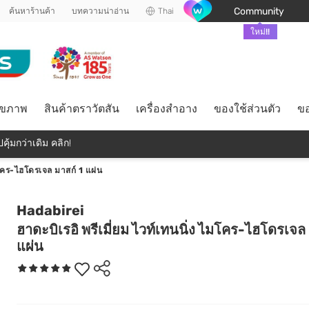
Community
ค้นหาร้านค้า
บทความน่าอ่าน
Thai
ใหม่!!
ุขภาพ
สินค้าตราวัตสัน
เครื่องสำอาง
ของใช้ส่วนตัว
ขอ
คุ้มกว่าเดิม คลิก!
ไมโคร-ไฮโดรเจล มาสก์ 1 แผ่น
Hadabirei
ฮาดะบิเรอิ พรีเมี่ยม ไวท์เทนนิ่ง ไมโคร-ไฮโดรเจล 
แผ่น