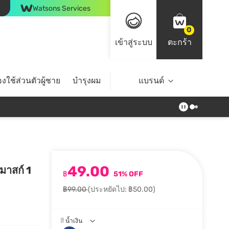
Watsons Services
0
เข้าสู่ระบบ
ตะกร้า
งใช้ส่วนตัวผู้ชาย
บำรุงผม
ไลฟ์สไตล์
แบรนด์
Top Brands
49.00
มาสก์ 1
฿
51% OFF
฿99.00
(ประหยัดไป: ฿50.00)
สี
น้ำเงิน