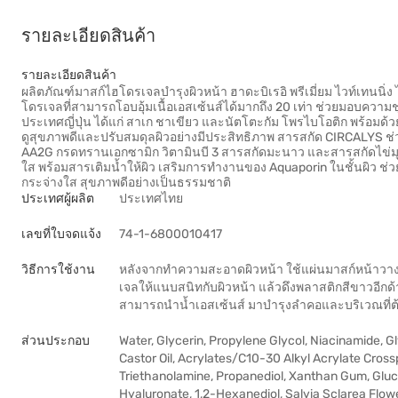
รายละเอียดสินค้า
รายละเอียดสินค้า
ผลิตภัณฑ์มาสก์ไฮโดรเจลบำรุงผิวหน้า ฮาดะบิเรอิ พรีเมี่ยม ไวท์เทนนิ
โดรเจลที่สามารถโอบอุ้มเนื้อเอสเซ้นส์ได้มากถึง 20 เท่า ช่วยมอบความ
ประเทศญี่ปุ่น ได้แก่ สาเก ชาเขียว และนัตโตะกัม โพรไบโอติก พร้อมด้ว
ดูสุขภาพดีและปรับสมดุลผิวอย่างมีประสิทธิภาพ สารสกัด CIRCALYS ช่
AA2G กรดทรานเอกซามิก วิตามินบี 3 สารสกัดมะนาว และสารสกัดไข่มุก
ใส พร้อมสารเติมน้ำให้ผิว เสริมการทำงานของ Aquaporin ในชั้นผิว ช่ว
กระจ่างใส สุขภาพดีอย่างเป็นธรรมชาติ
ประเทศผู้ผลิต
ประเทศไทย
เลขที่ใบจดแจ้ง
74-1-6800010417
วิธีการใช้งาน
หลังจากทำความสะอาดผิวหน้า ใช้แผ่นมาสก์หน้าวาง
เจลให้แนบสนิทกับผิวหน้า แล้วดึงพลาสติกสีขาวอีกด
สามารถนำน้ำเอสเซ้นส์ มาบำรุงลำคอและบริเวณที่ต้
ส่วนประกอบ
Water, Glycerin, Propylene Glycol, Niacinamide, 
Castor Oil, Acrylates/C10-30 Alkyl Acrylate Crossp
Triethanolamine, Propanediol, Xanthan Gum, Gluc
Hyaluronate, 1,2-Hexanediol, Salvia Sclarea Flower