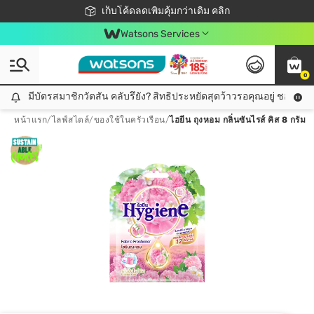
ชอปออนไลน์ครั้งแรก ลดเพิ่มจุก ๆ 10%! 🎉
เก็บโค้ดลดเพิ่มคุ้มกว่าเดิม คลิก
สมาชิกวัตสัน คลับดียังไง?
📦ส่งฟรี! เมื่อชอป 499฿
Watsons Services
0
มีบัตรสมาชิกวัตสัน คลับรึยัง? สิทธิประหยัดสุดว้าวรอคุณอยู่ ชอปคุ้มกว
มีบัตรสมาชิกวัตสัน คลับรึยัง? สิทธิประหยัดสุดว้าวรอคุณอยู่ ชอปคุ้มกว่าเดิม คลิก!
หน้าแรก
/
ไลฟ์สไตล์
/
ของใช้ในครัวเรือน
/
ไฮยีน ถุงหอม กลิ่นซันไรส์ คิส 8 กรัม