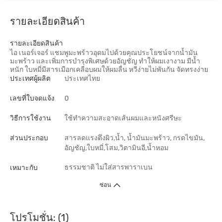
รายละเอียดสินค้า
รายละเอียดสินค้า
ไอ เนอร์เจอร์ แชมพูมะพร้าวอุดมไปด้วยคุณประโยชน์จากน้ำมัน
มะพร้าว และเพิ่มการบำรุงพิเศษด้วยอัญชัญ ทำให้ผมเงางาม มีน้ำ
หนัก ใบหมี่มีสารเมือกเคลือบผมให้ผมลื่น หวีง่ายไม่พันกัน จัดทรงง่าย
ประเทศผู้ผลิต
ประเทศไทย
เลขที่ใบจดแจ้ง
0
วิธีการใช้งาน
ใช้ทำความสะอาดเส้นผมและหนังศรีษะ
ส่วนประกอบ
สารลดแรงตึงผิว,น้ำ, น้ำมันมะพร้าว, กรดไขมัน,
อัญชัญ,ใบหมี่,โสม,วิตามินอี,น้ำหอม
ธรรมชาติ
ไม่ใส่สารพาราเบน
เหมาะกับ
ซ่อน
โปรโมชั่น: (1)