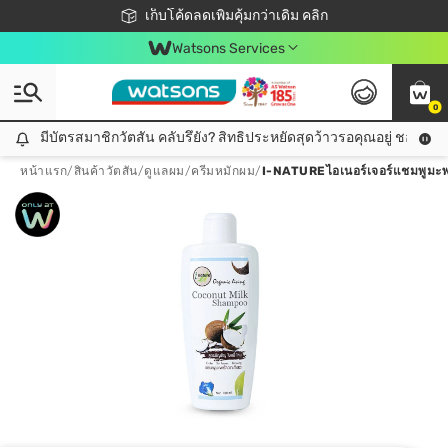
ชอปออนไลน์ครั้งแรก ลดเพิ่มจุก ๆ 10%! 🎉
เก็บโค้ดลดเพิ่มคุ้มกว่าเดิม คลิก
สมาชิกวัตสัน คลับดียังไง?
📦ส่งฟรี! เมื่อชอป 499฿
Watsons Services
0
มีบัตรสมาชิกวัตสัน คลับรึยัง? สิทธิประหยัดสุดว้าวรอคุณอยู่ ชอปคุ้มกว
มีบัตรสมาชิกวัตสัน คลับรึยัง? สิทธิประหยัดสุดว้าวรอคุณอยู่ ชอปคุ้มกว่าเดิม คลิก!
หน้าแรก
/
สินค้าวัตสัน
/
ดูแลผม
/
ครีมหมักผม
/
I-NATUREไอเนอร์เจอร์แชมพูมะพ