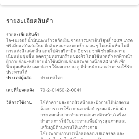
รายละเอียดสินค้า
รายละเอียดสินค้า
ไอ-เนเจอร์ น้ำมันมะพร้าวสกัดเย็น จากธรรมชาติบริสุทธิ์ 100% เกรด
พรีเมี่ยม สกัดสดใหม่ มีกลิ่นหอมของมะพร้าวอ่อน ๆ ไม่เหม็นหืน ไม่มี
การแต่งสี แต่งกลิ่น อุดมไปด้วยวิตามิน E ธรรมชาติ ช่วยคืนความ
เนียนนุ่มชุ่มชื่น ลดความหยาบกร้านของผิว โดยใช้นวดตัว ทาผิวหน้า
ผิวกายก่อน-หลังอาบน้ำใช้หมักผมก่อนสระอย่างน้อย 30 นาที เพื่อ
ฟื้นฟูผมที่แห้ง แตกปลาย ให้ผมเงางาม ดู มีน้ำหนัก และสามารถใช้รับ
ประทานได้
ประเทศผู้ผลิต
ประเทศไทย
เลขที่ใบจดแจ้ง
70-2-01450-2-0041
วิธีการใช้งาน
ใช้ทำความสะอาดผิวหน้าและผิวกายได้บ่อยตาม
ต้องการ การใช้ภายนอกเพื่อบำรุงผม ผิวหน้าผิว
กาย อมกลั้วปาก ทำความสะอาดผิวหน้า/เครื่อง
สำอาง การใช้รับประทานเพื่อบำรุงสุขภาพและ
เสริมภูมิต้านทานให้แก่ร่างกาย
ใช้ประกอบอาหารเพื่อลดคลอเรสเตอรอล และ