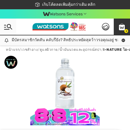
ชอปออนไลน์ครั้งแรก ลดเพิ่มจุก ๆ 10%! 🎉
เก็บโค้ดลดเพิ่มคุ้มกว่าเดิม คลิก
สมาชิกวัตสัน คลับดียังไง?
📦ส่งฟรี! เมื่อชอป 499฿
Watsons Services
0
มีบัตรสมาชิกวัตสัน คลับรึยัง? สิทธิประหยัดสุดว้าวรอคุณอยู่ ชอปคุ้มกว
มีบัตรสมาชิกวัตสัน คลับรึยัง? สิทธิประหยัดสุดว้าวรอคุณอยู่ ชอปคุ้มกว่าเดิม คลิก!
หน้าแรก
/
เวชสำอาง
/
ดูแลผิวกาย
/
น้ำมันนวดและอุปกรณ์สปา
/
I-NATURE ไอ-เน