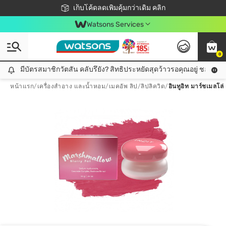
ชอปออนไลน์ครั้งแรก ลดเพิ่มจุก ๆ 10%! 🎉
เก็บโค้ดลดเพิ่มคุ้มกว่าเดิม คลิก
สมาชิกวัตสัน คลับดียังไง?
📦ส่งฟรี! เมื่อชอป 499฿
Watsons Services
0
มีบัตรสมาชิกวัตสัน คลับรึยัง? สิทธิประหยัดสุดว้าวรอคุณอยู่ ชอปคุ้มกว
มีบัตรสมาชิกวัตสัน คลับรึยัง? สิทธิประหยัดสุดว้าวรอคุณอยู่ ชอปคุ้มกว่าเดิม คลิก!
หน้าแรก
/
เครื่องสำอาง และน้ำหอม
/
เมคอัพ ลิป
/
ลิปลิควิด
/
อินทูอิท มาร์ชเมลโล่