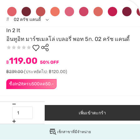
สี
02 ครัช แคนดี้
In 2 It
อินทูอิท มาร์ชเมลโล่ เบลอรี่ พอท 5ก. 02 ครัช แคนดี้
119.00
฿
50% OFF
฿239.00
(ประหยัดไป: ฿120.00)
ซื้อIn2itครบ500ลด50.-
เพิ่มเข้าตะกร้า
เช็กสาขาที่มีจำหน่าย