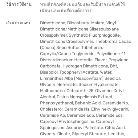
วิธีการใช้งาน
ทาผลิตภัณฑ์ลงบนแก้มและริมฝีปาก เบลนด์ให้
เนียน และเพิ่มสีตามต้องการ
ส่วนประกอบ
Dimethicone, Diisostearyl Malate, Vinyl
Dimethicone/Methicone Silsesquioxane
Crosspolymer, Synthetic Fluorphlogopite,
Dimethicone Crosspolymer, Theobroma Cacao
(Cocoa) Seed Butter, Tribehenin,
Caprylic/Capric Triglyceride, Polysilicone-11,
Disteardimonium Hectorite, Flavor, Propylene
Carbonate, Hydrogen Dimethicone, Bht,
Bisabolol, Tocopheryl Acetate, Water,
Limnanthes Alba (Meadowfoam) Seed Oil,
Glyceryl Behenate, Sodium Hyaluronate,
Maltodextrin, Ceteareth-25, Glycerin, Cetyl
Alcohol, Cistus Monspeliensis Extract,
Phenoxyethanol, Behenic Acid, Ceramide Np,
Cholesterol, Ceramide Ns, Ethylhexylglycerin,
Ceramide Ap, Ceramide Eop, Ceramide Eos,
Caprooyl Phytosphingosine, Caprooyl
Sphingosine, Ascorbyl Palmitate, Citric Acid,
Glyceryl Oleate, Glyceryl Stearate, Lecithin,