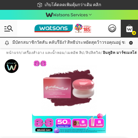
ชอปออนไลน์ครั้งแรก ลดเพิ่มจุก ๆ 10%! 🎉
เก็บโค้ดลดเพิ่มคุ้มกว่าเดิม คลิก
สมาชิกวัตสัน คลับดียังไง?
📦ส่งฟรี! เมื่อชอป 499฿
Watsons Services
0
มีบัตรสมาชิกวัตสัน คลับรึยัง? สิทธิประหยัดสุดว้าวรอคุณอยู่ ชอปคุ้มกว
มีบัตรสมาชิกวัตสัน คลับรึยัง? สิทธิประหยัดสุดว้าวรอคุณอยู่ ชอปคุ้มกว่าเดิม คลิก!
หน้าแรก
/
เครื่องสำอาง และน้ำหอม
/
เมคอัพ ลิป
/
ลิปลิควิด
/
อินทูอิท มาร์ชเมลโล่ 