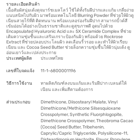
รายละเอียดสินค้า
เนื้อสัมผัสนุ่มเด้งดุจมาร์ชเมลโลว์ ใช้ได้ทั้งริมฝีปากและแก้ม เกลี่ยง่าย
แนบสนิทไปกับผิว มาพร้อมเทคโนโลยี Blurring Powder ที่ช่วยให้ผิวดู
เนียนสวยไร้ที่ติ ติดทนนาน พร้อมเบลอร่องริมฝีปาก สามารถบิ้วด์สี
เข้มอ่อนได้อย่างเป็นธรรมชาติและดูสุขภาพดี อุดมไปด้วย
Encapsulated Hyaluronic Acid และ 5X Ceramide Complex ที่ช่วย
เติมความชุ่มชื้นและเสริมเกราะป้องกันผิว พร้อมด้วย Rockrose
Extract ที่ช่วยปลอบประโลมผิว ลดเลือนริ้วรอย และทำให้ผิวเรียบ
เนียน และ Cocoa Seed Butter ช่วยล็อกความชุ่มชื้นให้ผิวนุ่มเด้ง ดู
อ่อนเยาว์และเปล่งประกาย
ประเทศผู้ผลิต
ประเทศไทย
เลขที่ใบจดแจ้ง
11-1-6800001196
วิธีการใช้งาน
ทาผลิตภัณฑ์ลงบนแก้มและริมฝีปาก เบลนด์ให้
เนียน และเพิ่มสีตามต้องการ
ส่วนประกอบ
Dimethicone, Diisostearyl Malate, Vinyl
Dimethicone/Methicone Silsesquioxane
Crosspolymer, Synthetic Fluorphlogopite,
Dimethicone Crosspolymer, Theobroma Cacao
(Cocoa) Seed Butter, Tribehenin,
Caprylic/Capric Triglyceride, Polysilicone-11,
Disteardimonium Hectorite, Flavor, Propylene