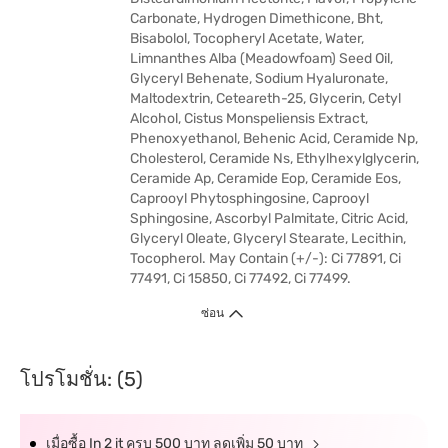
Carbonate, Hydrogen Dimethicone, Bht,
Bisabolol, Tocopheryl Acetate, Water,
Limnanthes Alba (Meadowfoam) Seed Oil,
Glyceryl Behenate, Sodium Hyaluronate,
Maltodextrin, Ceteareth-25, Glycerin, Cetyl
Alcohol, Cistus Monspeliensis Extract,
Phenoxyethanol, Behenic Acid, Ceramide Np,
Cholesterol, Ceramide Ns, Ethylhexylglycerin,
Ceramide Ap, Ceramide Eop, Ceramide Eos,
Caprooyl Phytosphingosine, Caprooyl
Sphingosine, Ascorbyl Palmitate, Citric Acid,
Glyceryl Oleate, Glyceryl Stearate, Lecithin,
Tocopherol. May Contain (+/-): Ci 77891, Ci
77491, Ci 15850, Ci 77492, Ci 77499.
ซ่อน
โปรโมชั่น: (5)
เมื่อซื้อ In 2 it ครบ 500 บาท ลดเพิ่ม 50 บาท