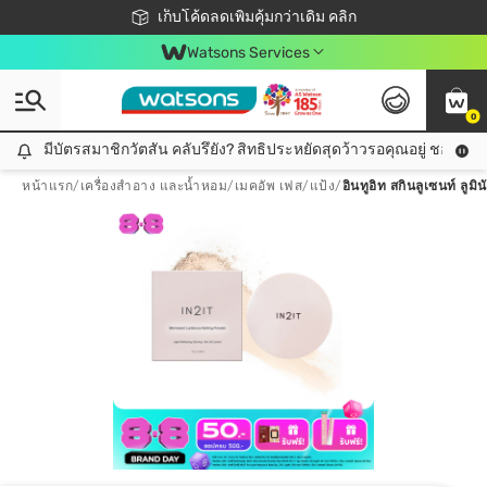
ชอปออนไลน์ครั้งแรก ลดเพิ่มจุก ๆ 10%! 🎉
เก็บโค้ดลดเพิ่มคุ้มกว่าเดิม คลิก
สมาชิกวัตสัน คลับดียังไง?
📦ส่งฟรี! เมื่อชอป 499฿
Watsons Services
0
มีบัตรสมาชิกวัตสัน คลับรึยัง? สิทธิประหยัดสุดว้าวรอคุณอยู่ ชอปคุ้มกว
มีบัตรสมาชิกวัตสัน คลับรึยัง? สิทธิประหยัดสุดว้าวรอคุณอยู่ ชอปคุ้มกว่าเดิม คลิก!
หน้าแรก
/
เครื่องสำอาง และน้ำหอม
/
เมคอัพ เฟส
/
แป้ง
/
อินทูอิท สกินลูเซนท์ ลูมิ