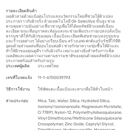
รายละเอียดสินค้า
เผยผิวสวยด้วยแป้งฝุ่นโปร่งแสงนวัตกรรมใหม่ที่ช่วยให้ผิวเปล่ง
ประกายราวกับผิวจริง ด้วยเทคโนโลยี Oil-Selective ขั้นสูง ช่วย
ควบคุมความมันอย่างเชี่ยวชาญเพื่อให้ได้ผลลัพธ์ผิวแมตต์เนียน
ละเอียด ขณะที่อนุภาคสะท้อนแสงจะช่วยเพิ่มประกายเปล่งปลั่งเป็น
ธรรมชาติให้กับผิวของคุณ เนื้อแป้งละเอียดพิเศษช่วยเบลอรูขุมขน
และริ้วรอยต่างๆ ได้อย่างเรียบเนียน สร้างเอฟเฟกต์แอร์บรัชที่ไร้ที่ติ
อุดมด้วยส่วนผสมที่อ่อนโยนต่อผิว ช่วยรักษาความชุ่มชื้นให้ผิวและ
ทำให้ผิวของคุณดูดีราวกับผิวจริง เหมาะอย่างยิ่งสำหรับการเซ็ต
เมคอัพและเผยความงามตามธรรมชาติของคุณด้วยผลลัพธ์ผิวเปล่ง
ประกายพร้อมสำหรับถ่ายรูป
ประเทศผู้ผลิต
ประเทศไทย
เลขที่ใบจดแจ้ง
11-1-6700039793
วิธีการใช้งาน
ใช้พัพแตะเนื้อแป้งและทาเกลี่ยให้ทั่วใบหน้า
ส่วนประกอบ
Mica, Talc, Water, Silica, Hydrated Silica,
Isononyl Isononanoate, Magnesium Myristate,
Ci 77891, Nylon-12, Polymethylsilsesquioxane,
Vinyl Dimethicone/Methicone Silsesquioxane
Crosspolymer, Zinc Oxide, Caprylyl Glycol,
Dimethicone, Hydroxyapatite, Magnesium