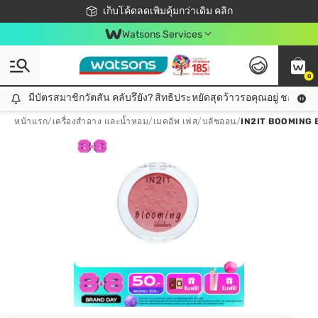
ชอปออนไลน์ครั้งแรก ลดเพิ่มจุก ๆ 10%! 🎉
เก็บโค้ดลดเพิ่มคุ้มกว่าเดิม คลิก
สมาชิกวัตสัน คลับดียังไง?
📦ส่งฟรี! เมื่อชอป 499฿
Watsons Services
0
มีบัตรสมาชิกวัตสัน คลับรึยัง? สิทธิประหยัดสุดว้าวรอคุณอยู่ ชอปคุ้มกว
มีบัตรสมาชิกวัตสัน คลับรึยัง? สิทธิประหยัดสุดว้าวรอคุณอยู่ ชอปคุ้มกว่าเดิม คลิก!
หน้าแรก
/
เครื่องสำอาง และน้ำหอม
/
เมคอัพ เฟส
/
บลัชออน
/
IN2IT BOOMING 