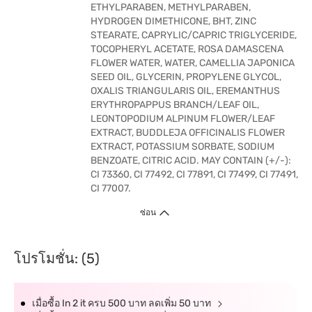
ETHYLPARABEN, METHYLPARABEN,
HYDROGEN DIMETHICONE, BHT, ZINC
STEARATE, CAPRYLIC/CAPRIC TRIGLYCERIDE,
TOCOPHERYL ACETATE, ROSA DAMASCENA
FLOWER WATER, WATER, CAMELLIA JAPONICA
SEED OIL, GLYCERIN, PROPYLENE GLYCOL,
OXALIS TRIANGULARIS OIL, EREMANTHUS
ERYTHROPAPPUS BRANCH/LEAF OIL,
LEONTOPODIUM ALPINUM FLOWER/LEAF
EXTRACT, BUDDLEJA OFFICINALIS FLOWER
EXTRACT, POTASSIUM SORBATE, SODIUM
BENZOATE, CITRIC ACID. MAY CONTAIN (+/-):
CI 73360, CI 77492, CI 77891, CI 77499, CI 77491,
CI 77007.
ซ่อน
โปรโมชั่น: (5)
เมื่อซื้อ In 2 it ครบ 500 บาท ลดเพิ่ม 50 บาท