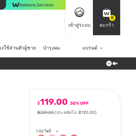
Watsons Services
0
เข้าสู่ระบบ
ตะกร้า
งใช้ส่วนตัวผู้ชาย
บำรุงผม
ไลฟ์สไตล์
แบรนด์
Top Brands
119.00
฿
50% OFF
฿239.00
(ประหยัดไป: ฿120.00)
สี
02 โพนี่