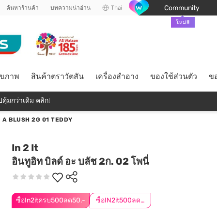
Community
ค้นหาร้านค้า
บทความน่าอ่าน
Thai
ใหม่!!
ุขภาพ
สินค้าตราวัตสัน
เครื่องสำอาง
ของใช้ส่วนตัว
ขอ
คุ้มกว่าเดิม คลิก!
D A BLUSH 2G 01 TEDDY
In 2 It
อินทูอิท บิลด์ อะ บลัช 2ก. 02 โพนี่
ซื้อIn2itครบ500ลด50.-
ซื้อIN2it500ลด50.-