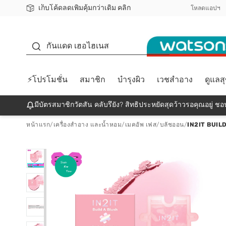
เก็บโค้ดลดเพิ่มคุ้มกว่าเดิม คลิก
ชอปออนไลน์ครั้งแรก ลดเพิ่มจุก ๆ 10%! 🎉
📦ส่งฟรี! เมื่อชอป 499฿
สมาชิกวัตสัน คลับดียังไง?
โหลดแอปฯ
กันแดด
กันแดด เฮอไฮเนส
⚡โปรโมชั่น
สมาชิก
บำรุงผิว
เวชสำอาง
ดูแลส
มีบัตรสมาชิกวัตสัน คลับรึยัง? สิทธิประหยัดสุดว้าวรอคุณอยู่ ชอป
หน้าแรก
/
เครื่องสำอาง และน้ำหอม
/
เมคอัพ เฟส
/
บลัชออน
/
IN2IT BUIL