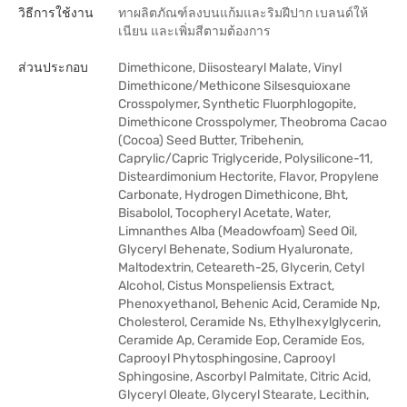
วิธีการใช้งาน
ทาผลิตภัณฑ์ลงบนแก้มและริมฝีปาก เบลนด์ให้
เนียน และเพิ่มสีตามต้องการ
ส่วนประกอบ
Dimethicone, Diisostearyl Malate, Vinyl
Dimethicone/Methicone Silsesquioxane
Crosspolymer, Synthetic Fluorphlogopite,
Dimethicone Crosspolymer, Theobroma Cacao
(Cocoa) Seed Butter, Tribehenin,
Caprylic/Capric Triglyceride, Polysilicone-11,
Disteardimonium Hectorite, Flavor, Propylene
Carbonate, Hydrogen Dimethicone, Bht,
Bisabolol, Tocopheryl Acetate, Water,
Limnanthes Alba (Meadowfoam) Seed Oil,
Glyceryl Behenate, Sodium Hyaluronate,
Maltodextrin, Ceteareth-25, Glycerin, Cetyl
Alcohol, Cistus Monspeliensis Extract,
Phenoxyethanol, Behenic Acid, Ceramide Np,
Cholesterol, Ceramide Ns, Ethylhexylglycerin,
Ceramide Ap, Ceramide Eop, Ceramide Eos,
Caprooyl Phytosphingosine, Caprooyl
Sphingosine, Ascorbyl Palmitate, Citric Acid,
Glyceryl Oleate, Glyceryl Stearate, Lecithin,