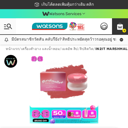
ชอปออนไลน์ครั้งแรก ลดเพิ่มจุก ๆ 10%! 🎉
เก็บโค้ดลดเพิ่มคุ้มกว่าเดิม คลิก
สมาชิกวัตสัน คลับดียังไง?
📦ส่งฟรี! เมื่อชอป 499฿
Watsons Services
0
มีบัตรสมาชิกวัตสัน คลับรึยัง? สิทธิประหยัดสุดว้าวรอคุณอยู่ ชอปคุ้มกว
มีบัตรสมาชิกวัตสัน คลับรึยัง? สิทธิประหยัดสุดว้าวรอคุณอยู่ ชอปคุ้มกว่าเดิม คลิก!
หน้าแรก
/
เครื่องสำอาง และน้ำหอม
/
เมคอัพ ลิป
/
ลิปลิควิด
/
IN2IT MARSHMAL