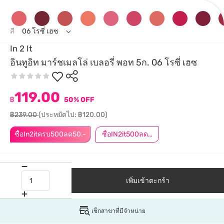
สี
06 โรซี่ เฮซ
In 2 It
อินทูอิท มาร์ชเมลโล่ เบลอรี่ พอท 5ก. 06 โรซี่ เฮซ
119.00
฿
50% OFF
฿239.00
(ประหยัดไป: ฿120.00)
ซื้อIn2itครบ500ลด50.-
ซื้อIN2it500ลด50.-
เพิ่มเข้าตะกร้า
เช็กสาขาที่มีจำหน่าย