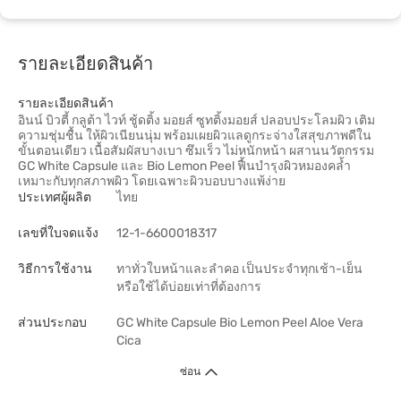
รายละเอียดสินค้า
รายละเอียดสินค้า
อินน์ บิวตี้ กลูต้า ไวท์ ชู้ดติ้ง มอยส์ ซูทติ้งมอยส์ ปลอบประโลมผิว เติม
ความชุ่มชื้น ให้ผิวเนียนนุ่ม พร้อมเผยผิวแลดูกระจ่างใสสุขภาพดีใน
ขั้นตอนเดียว เนื้อสัมผัสบางเบา ซึมเร็ว ไม่หนักหน้า ผสานนวัตกรรม
GC White Capsule และ Bio Lemon Peel ฟื้นบำรุงผิวหมองคล้ำ
เหมาะกับทุกสภาพผิว โดยเฉพาะผิวบอบบางแพ้ง่าย
ประเทศผู้ผลิต
ไทย
เลขที่ใบจดแจ้ง
12-1-6600018317
วิธีการใช้งาน
ทาทั่วใบหน้าและลำคอ เป็นประจำทุกเช้า-เย็น
หรือใช้ได้บ่อยเท่าที่ต้องการ
ส่วนประกอบ
GC White Capsule Bio Lemon Peel Aloe Vera
Cica
ซ่อน