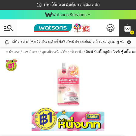
ชอปออนไลน์ครั้งแรก ลดเพิ่มจุก ๆ 10%! 🎉
เก็บโค้ดลดเพิ่มคุ้มกว่าเดิม คลิก
สมาชิกวัตสัน คลับดียังไง?
📦ส่งฟรี! เมื่อชอป 499฿
Watsons Services
0
มีบัตรสมาชิกวัตสัน คลับรึยัง? สิทธิประหยัดสุดว้าวรอคุณอยู่ ชอปคุ้มกว
มีบัตรสมาชิกวัตสัน คลับรึยัง? สิทธิประหยัดสุดว้าวรอคุณอยู่ ชอปคุ้มกว่าเดิม คลิก!
หน้าแรก
/
เวชสำอาง
/
ดูแลผิวหน้า
/
บำรุงผิวหน้า
/
อินน์ บิวตี้ กลูต้า ไวท์ ชู้ดติ้ง 