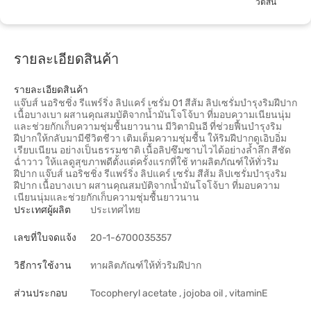
วัตสัน
รายละเอียดสินค้า
รายละเอียดสินค้า
แจ๊บส์ นอริชชิ่ง รีแพร์ริ่ง ลิปแคร์ เซรั่ม 01 สีส้ม ลิปเซรั่มบำรุงริมฝีปาก
เนื้อบางเบา ผสานคุณสมบัติจากน้ำมันโจโจ้บา ที่มอบความเนียนนุ่ม
และช่วยกักเก็บความชุ่มชื้นยาวนาน มีวิตามินอี ที่ช่วยฟื้นบำรุงริม
ฝีปากให้กลับมามีชีวิตชีวา เติมเต็มความชุ่มชื้น ให้ริมฝีปากดูเอิบอิ่ม
เรียบเนียน อย่างเป็นธรรมชาติ เนื้อลิปซึมซาบไวได้อย่างล้ำลึก สีชัด
ฉ่ำวาว ให้แลดูสุขภาพดีตั้งแต่ครั้งแรกที่ใช้ ทาผลิตภัณฑ์ให้ทั่วริม
ฝีปาก แจ๊บส์ นอริชชิ่ง รีแพร์ริ่ง ลิปแคร์ เซรั่ม สีส้ม ลิปเซรั่มบำรุงริม
ฝีปาก เนื้อบางเบา ผสานคุณสมบัติจากน้ำมันโจโจ้บา ที่มอบความ
เนียนนุ่มและช่วยกักเก็บความชุ่มชื้นยาวนาน
ประเทศผู้ผลิต
ประเทศไทย
เลขที่ใบจดแจ้ง
20-1-6700035357
วิธีการใช้งาน
ทาผลิตภัณฑ์ให้ทั่วริมฝีปาก
ส่วนประกอบ
Tocopheryl acetate , jojoba oil , vitaminE