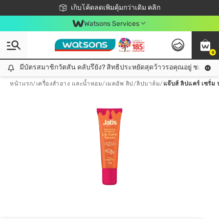
ชอปออนไลน์ครั้งแรก ลดเพิ่มจุก ๆ 10%! 🎉
เก็บโค้ดลดเพิ่มคุ้มกว่าเดิม คลิก
สมาชิกวัตสัน คลับดียังไง?
📦ส่งฟรี! เมื่อชอป 499฿
Watsons Services
0
มีบัตรสมาชิกวัตสัน คลับรึยัง? สิทธิประหยัดสุดว้าวรอคุณอยู่ ชอปคุ้มกว
มีบัตรสมาชิกวัตสัน คลับรึยัง? สิทธิประหยัดสุดว้าวรอคุณอยู่ ชอปคุ้มกว่าเดิม คลิก!
หน้าแรก
/
เครื่องสำอาง และน้ำหอม
/
เมคอัพ ลิป
/
ลิปบาล์ม
/
แจ๊บส์ ลิปแคร์ เซรั่ม น