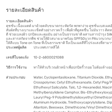
รายละเอียดสินค้า
รายละเอียดสินค้า
คุชชั่น เนื้อแมตต์ มาด้วยตลับขนาดกระทัดรัด พกพาง่าย คุชชั่นเบสเมคอั
สัมผัสที่บางเบาและเซ็ตตัวอย่างรวดเร็ว เพื่อผิวที่ดูสดชื่น ไม่มันวาว ต
ดี ช่วยเบลอผิว ปกปิดและคุมมัน อย่างเป็นธรรมชาติ ผสานสารบำรุง Silk
และสารสกัดจากพืช ช่วยให้ผิวสบาย มาพร้อม SPF50บวก PAบวกบวกบวก 
ให้สีแบบ Tone on Tone ที่เป็นธรรมชาติ จึงเป็นเฉดสีที่โปร่งแสงที่สาม
ประเทศผู้ผลิต
ประเทศเกาหลีใต้
เลขที่ใบจดแจ้ง
10-2-6800021088
วิธีการใช้งาน
ทาให้ทั่วบริเวณผิวหน้าเพื่อปกปิดริ้วรอย ไม่ต้องล้างอ
ส่วนประกอบ
Water, Cyclopentasiloxane, Titanium Dioxide, E
Crosspolymer, Cetyl Ethylhexanoate, Cetyl Peg/P
Ethylhexyl Salicylate, Talc, 1,2-Hexanediol, Niaci
Methylbenzylidene Camphor, Bis-Ethylhexyloxyph
Lauryl Peg-9 Polydimethylsiloxyethyl Dimethicone
Aluminum Hydroxide, Triethoxycaprylylsilane, Dipo
Allantoin, Beeswax, Dimethicone/Vinyl Dimethic