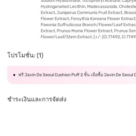
Sodium Hyaluronate, Tocopheryl Acetate, Caprylic
Hydrogenated Lecithin, Madecassoside, Cholesterol,
Extract, Juniperus Communis Fruit Extract, Bras
Flower Extract, Forsythia Koreana Flower Extract
Paeonia Suffruticosa Branch/Flower/Leaf Extract,
Extract, Prunus Mume Flower Extract, Prunus Serr
Flower/Leaf/Stem Extract, [+/-]Ci 77492, Ci 7749
โปรโมชั่น: (1)
ฟรี Javin De Seoul Cushion Puff 2 ชิ้น เมื่อซื้อ Javin De Seoul Cu
ชำระเงินและการจัดส่ง