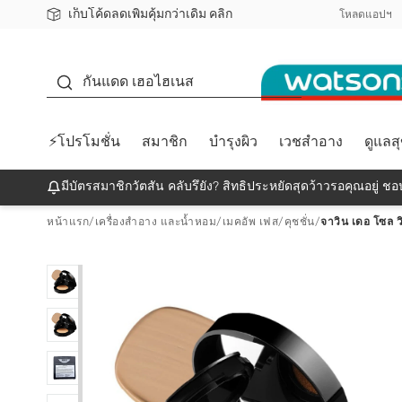
เก็บโค้ดลดเพิ่มคุ้มกว่าเดิม คลิก
ชอปออนไลน์ครั้งแรก ลดเพิ่มจุก ๆ 10%! 🎉
📦ส่งฟรี! เมื่อชอป 499฿
สมาชิกวัตสัน คลับดียังไง?
โหลดแอปฯ
กันแดด
กันแดด เฮอไฮเนส
⚡โปรโมชั่น
สมาชิก
บำรุงผิว
เวชสำอาง
ดูแลส
มีบัตรสมาชิกวัตสัน คลับรึยัง? สิทธิประหยัดสุดว้าวรอคุณอยู่ ชอป
หน้าแรก
/
เครื่องสำอาง และน้ำหอม
/
เมคอัพ เฟส
/
คุชชั่น
/
จาวิน เดอ โซล วิ