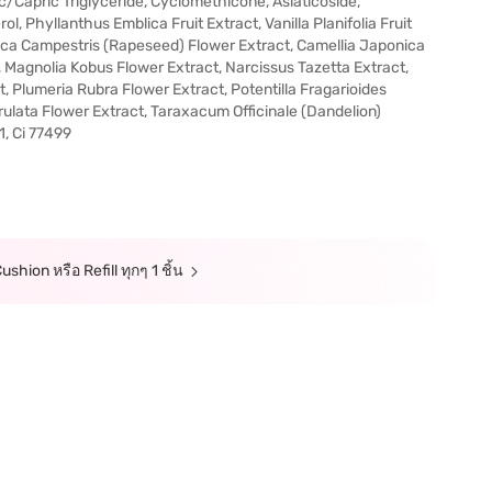
/Capric Triglyceride, Cyclomethicone, Asiaticoside,
 Phyllanthus Emblica Fruit Extract, Vanilla Planifolia Fruit
sica Campestris (Rapeseed) Flower Extract, Camellia Japonica
, Magnolia Kobus Flower Extract, Narcissus Tazetta Extract,
 Plumeria Rubra Flower Extract, Potentilla Fragarioides
ulata Flower Extract, Taraxacum Officinale (Dandelion)
1, Ci 77499
shion หรือ Refill ทุกๆ 1 ชิ้น