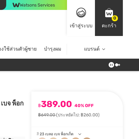
Watsons Services
0
เข้าสู่ระบบ
ตะกร้า
งใช้ส่วนตัวผู้ชาย
บำรุงผม
ไลฟ์สไตล์
แบรนด์
Top Brands
389.00
 เบจ พ็อก
฿
40% OFF
฿649.00
(ประหยัดไป: ฿260.00)
สี
23 เบลอ เบจ พ็อกเก็ต