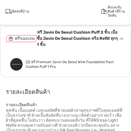
สั่งและรับ
จัดส่งที่บ้าน
สินค้าที่ร้าน
วัตสัน
ฟรี Javin De Seoul Cushion Puff 2 ชิ้น เมื่อ
ฟรีของแถม
ซื้อ Javin De Seoul Cushion หรือ Refill ทุกๆ
1 ชิ้น
[2] ฟรี Premium Javin De Seoul Wink Foundation Pact
Cushion Puff 1 Pcs
รายละเอียดสินค้า
รายละเอียดสินค้า
คุชชั่น เนื้อแมตต์ เบสเมคอัพที่ช่วยเผยผิวสวยสุขภาพดีในลุคแมตต์ที่
เป็นธรรมชาติ ด้วยเนื้อสัมผัสที่บางเบาและเซ็ตตัวอย่างรวดเร็ว เพื่อ
ผิวที่ดูสดชื่น ไม่มันวาว ติดทนนานตลอดทั้งวัน ที่ให้ฟินิชลุค Light
Matte ควบคุมความมันอย่างดี ช่วยเบลอผิว ปกปิดและคุมมัน อย่าง
เป็นธรรมชาติ ผสานสารบำรุง Silk Feel Booster และ Moishell