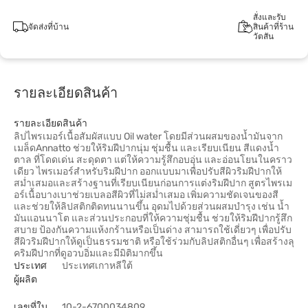
สั่งและรับ
จัดส่งที่บ้าน
สินค้าที่ร้าน
วัตสัน
รายละเอียดสินค้า
รายละเอียดสินค้า
ลิปไพรเมอร์เนื้อสัมผัสแบบ Oil water โดยมีส่วนผสมของน้ำมันจาก
เมล็ดAnnatto ช่วยให้ริมฝีปากนุ่ม ชุ่มชื้น และเรียบเนียน สีแดงน้ำ
ตาล ที่โดดเด่น สะดุดตา แต่ให้ความรู้สึกอบอุ่น และอ่อนโยนในคราว
เดียว ไพรเมอร์สำหรับริมฝีปาก ออกแบบมาเพื่อปรับสีผิวริมฝีปากให้
สม่ำเสมอและสร้างฐานที่เรียบเนียนก่อนการแต่งริมฝีปาก สูตรไพรเม
อร์เนื้อบางเบาช่วยเบลอสีผิวที่ไม่สม่ำเสมอ เพิ่มความชัดเจนของสี
และช่วยให้ลิปสติกติดทนนานขึ้น อุดมไปด้วยส่วนผสมบำรุง เช่น น้ำ
มันแอนนาโต และส่วนประกอบที่ให้ความชุ่มชื้น ช่วยให้ริมฝีปากรู้สึก
สบาย ป้องกันความแห้งกร้านหรือเป็นด่าง สามารถใช้เดี่ยวๆ เพื่อปรับ
สีผิวริมฝีปากให้ดูเป็นธรรมชาติ หรือใช้ร่วมกับลิปสติกอื่นๆ เพื่อสร้างลุ
คริมฝีปากที่ดูอวบอิ่มและมีมิติมากขึ้น
ประเทศ
ประเทศเกาหลีใต้
ผู้ผลิต
เลขที่ใบ
10-2-6700034809