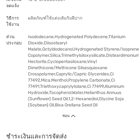
จดแจ้ง
วิธีการ
ผลิตภัณฑ์ใช้แต่งเติมริมฝีปาก
ใช้งาน
ส่วน
Isododecane,Hydrogenated Polydecene,Titanium
ประกอบ
Dioxide,Diisostearyl
Malate,Octyldodecanol,Hydrogenated Styrene/Isoprene
Copolymer,Silica,Trimethylsiloxysilicate,Disteardimoniu
Hectorite,Cyclopentasiloxane,Vinyl
Dimethicone/Methicone Silsesquioxane
Crosspolymer,Caprylic/Capric Glycerides,Ci
77492,Mica,Menthol,Propylene Carbonate,Ci
77491,Triethoxycaprylylsilane,Ci 77499,Aluminum
Hydroxide,Tocopherol,Water,Helianthus Annuus
(Sunflower) Seed Oil,1,2-Hexanediol,Glycine Soja
(Soybean) Oil,Bixa Orellana Seed Oil
ซ่อน
ชำระเงินและการจัดส่ง