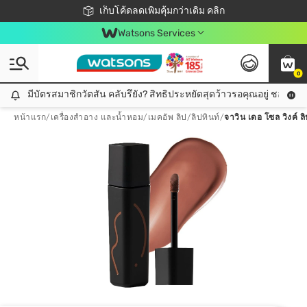
ชอปออนไลน์ครั้งแรก ลดเพิ่มจุก ๆ 10%! 🎉
เก็บโค้ดลดเพิ่มคุ้มกว่าเดิม คลิก
สมาชิกวัตสัน คลับดียังไง?
📦ส่งฟรี! เมื่อชอป 499฿
Watsons Services
0
มีบัตรสมาชิกวัตสัน คลับรึยัง? สิทธิประหยัดสุดว้าวรอคุณอยู่ ชอปคุ้มกว
มีบัตรสมาชิกวัตสัน คลับรึยัง? สิทธิประหยัดสุดว้าวรอคุณอยู่ ชอปคุ้มกว่าเดิม คลิก!
หน้าแรก
/
เครื่องสำอาง และน้ำหอม
/
เมคอัพ ลิป
/
ลิปทินท์
/
จาวิน เดอ โซล วิงค์ ล