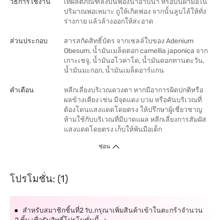
วิธีการใช้งาน
เทผลิตภัณฑ์ลงบนฟองน้ำอาบน้ำ หรือบนฝ่ามือใน
ปริมาณพอเหมาะ ถูให้เกิดฟอง จากนั้นลูบไล้ให้ทั่ง
ร่างกาย แล้วล้างออกให้สะอาด
ส่วนประกอบ
สารสกัดสิทธิ์บัตร จากเซลล์ใบของ Adenium
Obesum, น้ำมันเมล็ดดอก camellia japonica จาก
เกาะเชจู, น้ำมันอโวคาโด, น้ำมันดอกทานตะวัน,
น้ำมันมะกอก, น้ำมันเมล็ดอาร์แกน
คำเตือน
หลีกเลี่ยงบริเวณดวงตา หากมีอาการผิดปกติหรือ
ผลข้างเคียง เช่น มีจุดแดง บวม หรือคันบริเวณที่
ต้องโดนแสงแดดโดยตรง ให้ปรึกษาผู้เชี่ยวชาญ
ห้ามใช้กับบริเวณที่มีบาดแผล หลีกเลี่ยงการสัมผัส
แสงแดดโดยตรง เก็บให้พ้นมือเด็ก
ซ่อน
โปรโมชั่น: (1)
สำหรับสมาชิกชิ้นที่2 1บ.กรุณาเพิ่มสินค้าเข้าในตะกร้าจำนวน