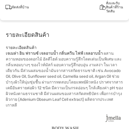
สั่งและรับ
จัดส่งที่บ้าน
สินค้าที่ร้าน
วัตสัน
รายละเอียดสินค้า
รายละเอียดสินค้า
เจเมล่า อิน ฟรานซ์ เจลอาบน้ำ กลิ่นควีน ไฟฟ์ เจลอาบน้ำ
ผสาน
ความหอมของดอกไม้ อัลดีไฮด์ มอบความรู้สึกโดดเด่นเป็นพิเศษ และ
กลิ่นหอมบางๆ ของไวท์มัสก์ มอบความรู้สึกอบอุ่น งามสง่า ในเวลา
เดียวกัน มีส่วนผสมของน้ำมันจากสารสกัดธรรมชาติ เช่น Avocado
Oil, Olive Oil, Sunflower seed oil, Camellia seed oil, Argan Oil ช่วย
บำรุงผิวให้นุ่มชุ่มชื้น ผ่านการทดสอบโดยแพทย์ผิวหนัง ปราศจากสาร
เคมีอันตรายต่อผิว 12 ชนิด มีความเป็นกรดอ่อนๆ ใกล้เคียงค่า pH ของ
ผิวหนังตามธรรมชาติ มีส่วนผสมของสารสกัดสทธิบัตร เพื่อการบำรุง
ผิวกาย (Adenium Obseum Leaf Cell extract) ผลิตจากประเทศ
เกาหลี