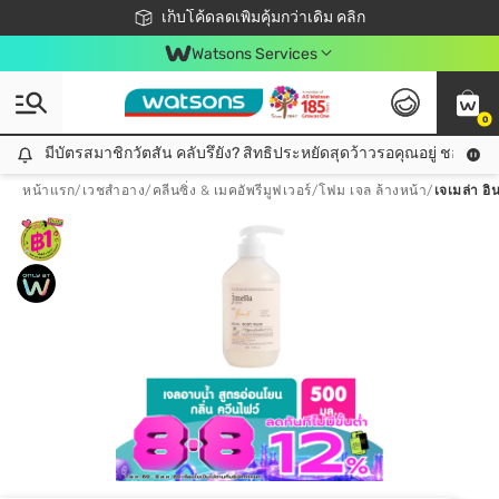
ชอปออนไลน์ครั้งแรก ลดเพิ่มจุก ๆ 10%! 🎉
เก็บโค้ดลดเพิ่มคุ้มกว่าเดิม คลิก
สมาชิกวัตสัน คลับดียังไง?
📦ส่งฟรี! เมื่อชอป 499฿
Watsons Services
0
มีบัตรสมาชิกวัตสัน คลับรึยัง? สิทธิประหยัดสุดว้าวรอคุณอยู่ ชอปคุ้มกว
มีบัตรสมาชิกวัตสัน คลับรึยัง? สิทธิประหยัดสุดว้าวรอคุณอยู่ ชอปคุ้มกว่าเดิม คลิก!
หน้าแรก
/
เวชสำอาง
/
คลีนซิ่ง & เมคอัพรีมูฟเวอร์
/
โฟม เจล ล้างหน้า
/
เจเมล่า อิ