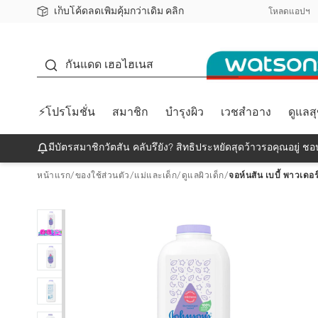
เก็บโค้ดลดเพิ่มคุ้มกว่าเดิม คลิก
ชอปออนไลน์ครั้งแรก ลดเพิ่มจุก ๆ 10%! 🎉
📦ส่งฟรี! เมื่อชอป 499฿
สมาชิกวัตสัน คลับดียังไง?
โหลดแอปฯ
กันแดด
กันแดด เฮอไฮเนส
⚡โปรโมชั่น
สมาชิก
บำรุงผิว
เวชสำอาง
ดูแลส
มีบัตรสมาชิกวัตสัน คลับรึยัง? สิทธิประหยัดสุดว้าวรอคุณอยู่ ชอป
หน้าแรก
/
ของใช้ส่วนตัว
/
แม่และเด็ก
/
ดูแลผิวเด็ก
/
จอห์นสัน เบบี้ พาวเดอร