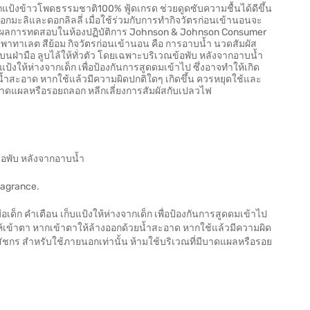
ป้งข้าวโพดธรรมชาติ100% ฟู้ดเกรด ช่วยดูดซับความชื้นได้ดีขึ้น
ดอกมะลิและดอกลิลลี่ เมื่อใช้ร่วมกับการทำกิจวัตรก่อนเข้านอนจะ
ง ผลการทดสอบในห้องปฏิบัติการ Johnson & Johnson Consumer
พาทาเลต สีย้อม กิจวัตรก่อนเข้านอน คือ การอาบน้ำ นวดสัมผัส
ฝ่ามือ ลูบไล้ให้ทั่วตัว โดยเฉพาะบริเวณข้อพับ หลังจากอาบน้ำ
แป้งให้ห่างจากเด็ก เพื่อป้องกันการสูดดมเข้าไป ซึ่งอาจทำให้เกิด
น้ำสะอาด หากใช้แล้วมีความผิดปกติใดๆ เกิดขึ้น ควรหยุดใช้และ
ีบาดแผลหรือรอยถลอก หลีกเลี่ยงการสัมผัสกับเปลวไฟ
ข้อพับ หลังจากอาบน้ำ
ragrance.
อเด็ก คำเตือน เก็บแป้งให้ห่างจากเด็ก เพื่อป้องกันการสูดดมเข้าไป
ให้เข้าตา หากเข้าตาให้ล้างออกด้วยน้ำสะอาด หากใช้แล้วมีความผิด
สัชกร สำหรับใช้ภายนอกเท่านั้น ห้ามใช้บริเวณที่มีบาดแผลหรือรอย