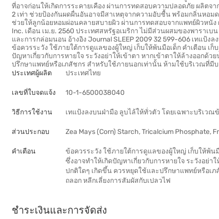
ที่อาจก่อนให้เกิดการระคายเคือง ผ่านการทดสอบความปลอดภัย ผลิตจากแ
2 เท่า ช่วยป้องกันผดผื่นอันอาจมีสาเหตุจากความอับชื้น พร้อมกลิ่นหอม
ช่วยให้ลูกน้อยหอมผ่อนคลายสบายผิว ผ่านการทดสอบจากแพทย์ผิวหนั
Inc. เดือน เม.ย. 2560 ประเทศสหรัฐอเมริกา ไม่มีส่วนผสมของพาราเบน 
และการกล่อมนอน อ้างอิง Journal SLEEP 2009 32 599-606 เทแป้งลงบน
ข้อควรระวัง ใช้ภายใต้การดูแลของผู้ใหญ่ เก็บให้พ้นมือเด็ก คำเตือน เก็บ
ปัญหาเกี่ยวกับการหายใจ ระวังอย่าให้เข้าตา หากเข้าตาให้ล้างออกด้วย
ปรึกษาแพทย์หรือเภสัชกร สำหรับใช้ภายนอกเท่านั้น ห้ามใช้บริเวณที่ม
ประเทศผู้ผลิต
ประเทศไทย
เลขที่ใบจดแจ้ง
10-1-6500038040
วิธีการใช้งาน
เทแป้งลงบนฝ่ามือ ลูบไล้ให้ทั่วตัว โดยเฉพาะบริเวณ
ส่วนประกอบ
Zea Mays (Corn) Starch, Tricalcium Phosphate, F
คำเตือน
ข้อควรระวัง ใช้ภายใต้การดูแลของผู้ใหญ่ เก็บให้พ้นมื
ซึ่งอาจทำให้เกิดปัญหาเกี่ยวกับการหายใจ ระวังอย่า
ปกติใดๆ เกิดขึ้น ควรหยุดใช้และปรึกษาแพทย์หรือเภ
ถลอก หลีกเลี่ยงการสัมผัสกับเปลวไฟ
ชำระเงินและการจัดส่ง