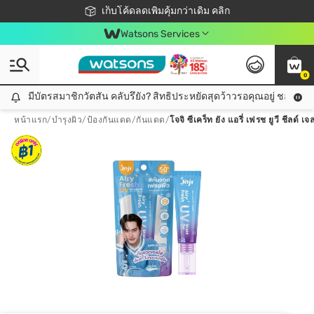
ชอปออนไลน์ครั้งแรก ลดเพิ่มจุก ๆ 10%! 🎉
เก็บโค้ดลดเพิ่มคุ้มกว่าเดิม คลิก
สมาชิกวัตสัน คลับดียังไง?
📦ส่งฟรี! เมื่อชอป 499฿
Watsons Services
0
มีบัตรสมาชิกวัตสัน คลับรึยัง? สิทธิประหยัดสุดว้าวรอคุณอยู่ ชอปคุ้มกว
มีบัตรสมาชิกวัตสัน คลับรึยัง? สิทธิประหยัดสุดว้าวรอคุณอยู่ ชอปคุ้มกว่าเดิม คลิก!
หน้าแรก
/
บำรุงผิว
/
ป้องกันแดด
/
กันแดด
/
โจจิ ซีเคร็ท ยัง แอรี่ เฟรช ยูวี ชีล