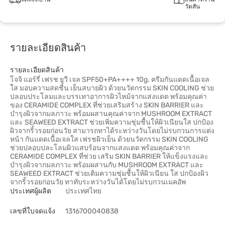
วัตสัน
รายละเอียดสินค้า
รายละเอียดสินค้า
โจจิ แอร์รี่ เฟรช ยูวี เจล SPF50+PA++++ 10g. ครีมกันแดดเนื้อเจล
ใส มอบความสดชื่น เย็นสบายผิว ด้วยนวัตกรรม SKIN COOLING ช่วย
ปลอบประโลมและบรรเทาอาการผิวไหม้จากแสงแดด พร้อมคุณค่า
ของ CERAMIDE COMPLEX ที่ช่วยเสริมสร้าง SKIN BARRIER และ
บำรุงผิวจากมลภาวะ พร้อมผสานคุณค่าจาก MUSHROOM EXTRACT
และ SEAWEED EXTRACT ช่วยเพิ่มความชุ่มชื้นให้ผิวเนียนใส ปกป้อง
ผิวจากริ้วรอยก่อนวัย สามารถทาได้ระหว่างวันโดยไม่รบกวนการแต่ง
หน้า กันแดดเนื้อเจลใส เฟรชผิวเย็น ด้วยนวัตกรรม SKIN COOLING
ช่วยปลอบปละโลมผิวแสบร้อนจากแสงแดด พร้อมคุณค่าจาก
CERAMIDE COMPLEX ที่ช่วย เสริม SKIN BARRIER ให้แข็งแรงและ
บํารุงผิวจากมลภาวะ พร้อมผสานกับ MUSHROOM EXTRACT และ
SEAWEED EXTRACT ช่วยเติมความชุ่มชื้นให้ผิวเนียน ใส ปกป้องผิว
จากริ้วรอยก่อนวัย ทาทับระหว่างวันได้โดยไม่รบกวนเมคอัพ
ประเทศผู้ผลิต
ประเทศไทย
เลขที่ใบจดแจ้ง
1316700040838