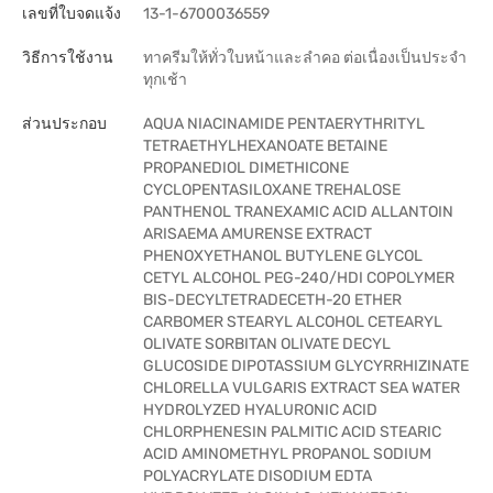
เลขที่ใบจดแจ้ง
13-1-6700036559
วิธีการใช้งาน
ทาครีมให้ทั่วใบหน้าและลำคอ ต่อเนื่องเป็นประจำ
ทุกเช้า
ส่วนประกอบ
AQUA NIACINAMIDE PENTAERYTHRITYL
TETRAETHYLHEXANOATE BETAINE
PROPANEDIOL DIMETHICONE
CYCLOPENTASILOXANE TREHALOSE
PANTHENOL TRANEXAMIC ACID ALLANTOIN
ARISAEMA AMURENSE EXTRACT
PHENOXYETHANOL BUTYLENE GLYCOL
CETYL ALCOHOL PEG-240/HDI COPOLYMER
BIS-DECYLTETRADECETH-20 ETHER
CARBOMER STEARYL ALCOHOL CETEARYL
OLIVATE SORBITAN OLIVATE DECYL
GLUCOSIDE DIPOTASSIUM GLYCYRRHIZINATE
CHLORELLA VULGARIS EXTRACT SEA WATER
HYDROLYZED HYALURONIC ACID
CHLORPHENESIN PALMITIC ACID STEARIC
ACID AMINOMETHYL PROPANOL SODIUM
POLYACRYLATE DISODIUM EDTA