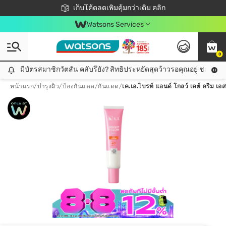
ชอปออนไลน์ครั้งแรก ลดเพิ่มจุก ๆ 10%! 🎉
เก็บโค้ดลดเพิ่มคุ้มกว่าเดิม คลิก
สมาชิกวัตสัน คลับดียังไง?
📦ส่งฟรี! เมื่อชอป 499฿
Watsons Services
0
มีบัตรสมาชิกวัตสัน คลับรึยัง? สิทธิประหยัดสุดว้าวรอคุณอยู่ ชอปคุ้มกว
มีบัตรสมาชิกวัตสัน คลับรึยัง? สิทธิประหยัดสุดว้าวรอคุณอยู่ ชอปคุ้มกว่าเดิม คลิก!
หน้าแรก
/
บำรุงผิว
/
ป้องกันแดด
/
กันแดด
/
เค.เอ.ไบรท์ แอนด์ โกลว์ เดย์ ครีม เ