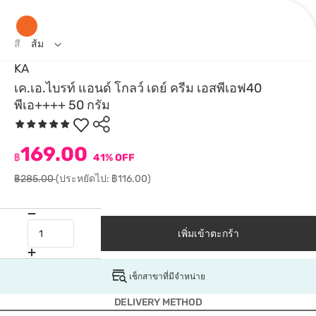
สี
ส้ม
KA
เค.เอ.ไบรท์ แอนด์ โกลว์ เดย์ ครีม เอสพีเอฟ40
พีเอ++++ 50 กรัม
169.00
฿
41% OFF
฿285.00
(ประหยัดไป: ฿116.00)
เพิ่มเข้าตะกร้า
เช็กสาขาที่มีจำหน่าย
DELIVERY METHOD