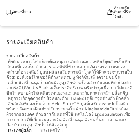
สั่งและรับ
จัดส่งที่บ้าน
สินค้าที่ร้าน
วัตสัน
รายละเอียดสินค้า
รายละเอียดสินค้า
เพื่อผิวกระจ่างใส บล็อกต้นเหตุการเกิดผิวหมอง เคลียร์จุดดำคล้ำเสีย
สะสมที่มองเห็น ด้วยสารแอคทีฟที่ทำงานแบบตัดวงจรความหมอง
คล้ำ บล็อก เคลียร์ บูสท์ ผลัด เสริมความฉ่ำโกลว์ให้ผิวสวยจากภายใน
ด้วยมอยส์เจอร์ไรเซอร์ที่ทำงานครบ 3 ฟังก์ชั่น เพิ่มความชุ่มชื้น
เคลือบผิวเนียนนุ่ม ป้องกันผิวสูญเสียน้ำ พร้อมสารกันแดดที่ปกป้องผิว
จากรังสี UVA-UVB อย่างเต็มประสิทธิภาพ ครีมบำรุงเนื้อเบา ไม่แต่งสี
ซึมไว สบายผิวไม่เหนียวเหนอะหนะ เหมาะกับทุกสภาพผิว บล็อกต้น
เหตุการเกิดจุดด่างดำ ผิวหมองด้วย TranEx เคลียร์จุดด่างดำ ผิวคล้ำ
เสียสะสมที่มองเห็น ด้วย Mela-StrikeTM บูสท์เสริมเกราะปกป้องผิว
พร้อมผลัดเซลล์ผิวเก่า ปรับกระจ่างใส ด้วย NiacinamideEX ปกป้อง
ผิวจากแสงแดด ด้วยสารกันแดดที่ใช้เทคโนโลยี Encapsulation เพื่อ
การปกป้องที่ดีเยี่ยมระหว่างวัน ผิวเนียนนุ่ม ผิวชุ่มชื้นยาวนาน และ
ป้องกันการสูญเสียน้ำ ให้ผิวดูอิ่มฟู
ประเทศผู้ผลิต
ประเทศไทย