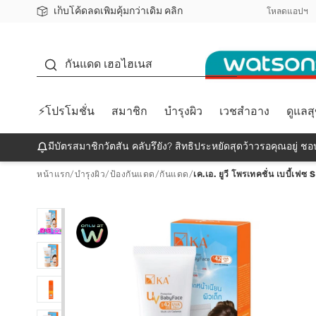
เก็บโค้ดลดเพิ่มคุ้มกว่าเดิม คลิก
ชอปออนไลน์ครั้งแรก ลดเพิ่มจุก ๆ 10%! 🎉
📦ส่งฟรี! เมื่อชอป 499฿
สมาชิกวัตสัน คลับดียังไง?
โหลดแอปฯ
กันแดด
กันแดด เฮอไฮเนส
⚡โปรโมชั่น
สมาชิก
บำรุงผิว
เวชสำอาง
ดูแลส
มีบัตรสมาชิกวัตสัน คลับรึยัง? สิทธิประหยัดสุดว้าวรอคุณอยู่ ชอป
หน้าแรก
/
บำรุงผิว
/
ป้องกันแดด
/
กันแดด
/
เค.เอ. ยูวี โพรเทคชั่น เบบี้เ