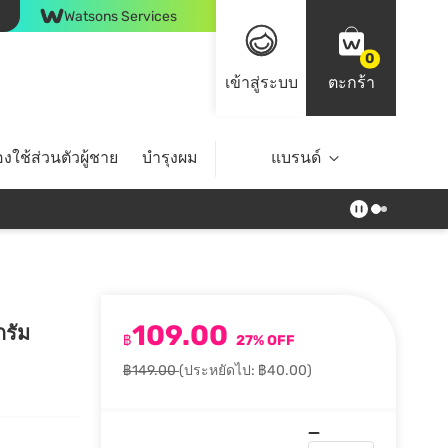
Watsons Services
0
เข้าสู่ระบบ
ตะกร้า
งใช้ส่วนตัวผู้ชาย
บำรุงผม
ไลฟ์สไตล์
แบรนด์
Top Brands
109.00
กรัม
฿
27% OFF
฿149.00
(ประหยัดไป: ฿40.00)