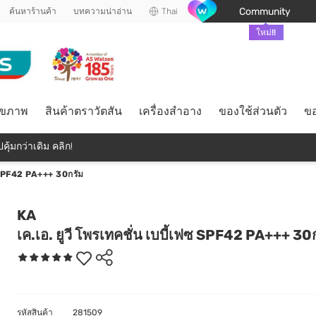
Community
ค้นหาร้านค้า
บทความน่าอ่าน
Thai
ใหม่!!
ุขภาพ
สินค้าตราวัตสัน
เครื่องสำอาง
ของใช้ส่วนตัว
ขอ
คุ้มกว่าเดิม คลิก!
ฟซ SPF42 PA+++ 30กรัม
KA
เค.เอ. ยูวี โพรเทคชั่น เบบี้เฟซ SPF42 PA+++ 30
รหัสสินค้า
281509