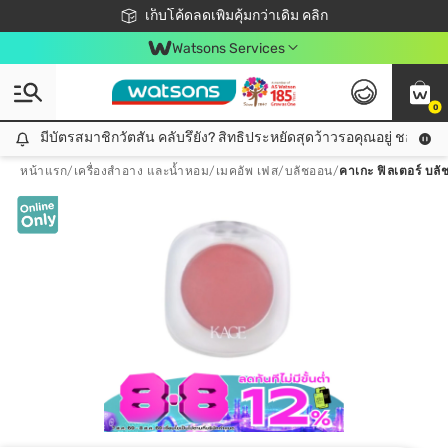
ชอปออนไลน์ครั้งแรก ลดเพิ่มจุก ๆ 10%! 🎉
เก็บโค้ดลดเพิ่มคุ้มกว่าเดิม คลิก
สมาชิกวัตสัน คลับดียังไง?
📦ส่งฟรี! เมื่อชอป 499฿
Watsons Services
0
มีบัตรสมาชิกวัตสัน คลับรึยัง? สิทธิประหยัดสุดว้าวรอคุณอยู่ ชอปคุ้มกว
มีบัตรสมาชิกวัตสัน คลับรึยัง? สิทธิประหยัดสุดว้าวรอคุณอยู่ ชอปคุ้มกว่าเดิม คลิก!
หน้าแรก
/
เครื่องสำอาง และน้ำหอม
/
เมคอัพ เฟส
/
บลัชออน
/
คาเกะ ฟิลเตอร์ บลัช 