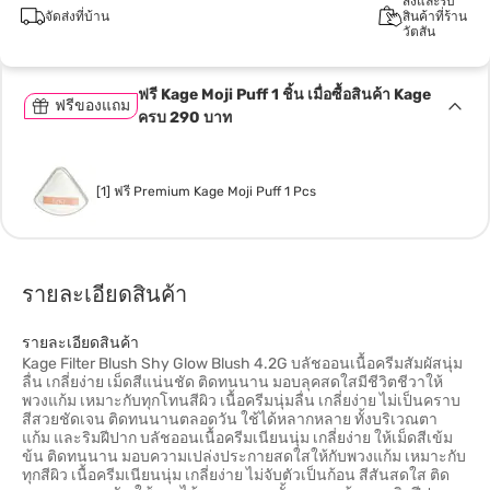
สั่งและรับ
จัดส่งที่บ้าน
สินค้าที่ร้าน
วัตสัน
ฟรี Kage Moji Puff 1 ชิ้น เมื่อซื้อสินค้า Kage
ฟรีของแถม
ครบ 290 บาท
[1] ฟรี Premium Kage Moji Puff 1 Pcs
รายละเอียดสินค้า
รายละเอียดสินค้า
Kage Filter Blush Shy Glow Blush 4.2G บลัชออนเนื้อครีมสัมผัสนุ่ม
ลื่น เกลี่ยง่าย เม็ดสีแน่นชัด ติดทนนาน มอบลุคสดใสมีชีวิตชีวาให้
พวงแก้ม เหมาะกับทุกโทนสีผิว เนื้อครีมนุ่มลื่น เกลี่ยง่าย ไม่เป็นคราบ
สีสวยชัดเจน ติดทนนานตลอดวัน ใช้ได้หลากหลาย ทั้งบริเวณตา
แก้ม และริมฝีปาก บลัชออนเนื้อครีมเนียนนุ่ม เกลี่ยง่าย ให้เม็ดสีเข้ม
ข้น ติดทนนาน มอบความเปล่งประกายสดใสให้กับพวงแก้ม เหมาะกับ
ทุกสีผิว เนื้อครีมเนียนนุ่ม เกลี่ยง่าย ไม่จับตัวเป็นก้อน สีสันสดใส ติด