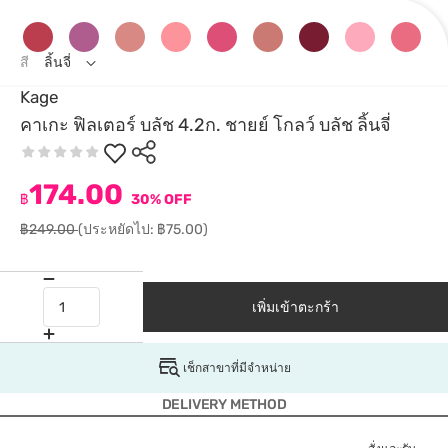
สี
ลิ้นจี่
Kage
คาเกะ ฟิลเตอร์ บลัช 4.2ก. ชายย์ โกลว์ บลัช ลิ้นจี่
174.00
฿
30% OFF
฿249.00
(ประหยัดไป: ฿75.00)
เพิ่มเข้าตะกร้า
เช็กสาขาที่มีจำหน่าย
DELIVERY METHOD