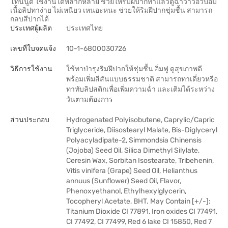
โทนนู้ด ใช้งานได้หลากหลาย ช่วยให้ริมฝีปากทาแล้วดูฉ่ำวาวอวบอิ่ม
เนื้อลิปทาง่าย ไม่เหนียว เหนอะหนะ ช่วยให้ริมฝีปากชุ่มชื้น สามารถ
กลบสีปากได้
ประเทศผู้ผลิต
ประเทศไทย
เลขที่ใบจดแจ้ง
10-1-6800030726
วิธีการใช้งาน
ใช้ทาบำรุงริมฝีปากให้ชุ่มชื้น อิ่มฟู ดูสุขภาพดี
พร้อมเพิ่มสีสันแบบธรรมชาติ สามารถทาเดี่ยวหรือ
ทาทับลิปสติกเพื่อเพิ่มความฉ่ำ และเติมได้ระหว่าง
วันตามต้องการ
ส่วนประกอบ
Hydrogenated Polyisobutene, Caprylic/Capric
Triglyceride, Diisostearyl Malate, Bis-Diglyceryl
Polyacyladipate-2, Simmondsia Chinensis
(Jojoba) Seed Oil, Silica Dimethyl Silylate,
Ceresin Wax, Sorbitan Isostearate, Tribehenin,
Vitis vinifera (Grape) Seed Oil, Helianthus
annuus (Sunflower) Seed Oil, Flavor,
Phenoxyethanol, Ethylhexylglycerin,
Tocopheryl Acetate, BHT. May Contain [+/-]:
Titanium Dioxide CI 77891, Iron oxides CI 77491,
CI 77492, CI 77499, Red 6 lake CI 15850, Red 7