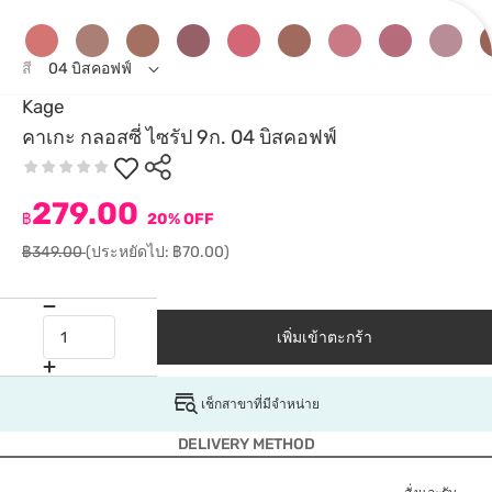
สี
04 บิสคอฟฟ์
Kage
คาเกะ กลอสซี่ ไซรัป 9ก. 04 บิสคอฟฟ์
279.00
฿
20% OFF
฿349.00
(ประหยัดไป: ฿70.00)
เพิ่มเข้าตะกร้า
เช็กสาขาที่มีจำหน่าย
DELIVERY METHOD