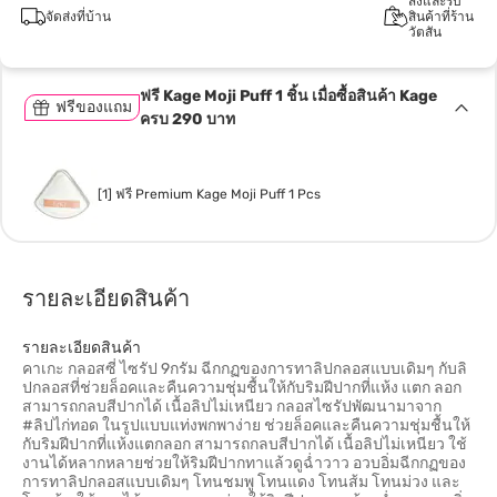
สั่งและรับ
จัดส่งที่บ้าน
สินค้าที่ร้าน
วัตสัน
ฟรี Kage Moji Puff 1 ชิ้น เมื่อซื้อสินค้า Kage
ฟรีของแถม
ครบ 290 บาท
[1] ฟรี Premium Kage Moji Puff 1 Pcs
รายละเอียดสินค้า
รายละเอียดสินค้า
คาเกะ กลอสซี่ ไซรัป 9กรัม ฉีกกฏของการทาลิปกลอสแบบเดิมๆ กับลิ
ปกลอสที่ช่วยล็อคและคืนความชุ่มชื้นให้กับริมฝีปากที่แห้ง แตก ลอก
สามารถกลบสีปากได้ เนื้อลิปไม่เหนียว กลอสไซรัปพัฒนามาจาก
#ลิปไก่ทอด ในรูปแบบแท่งพกพาง่าย ช่วยล็อคและคืนความชุ่มชื้นให้
กับริมฝีปากที่แห้งแตกลอก สามารถกลบสีปากได้ เนื้อลิปไม่เหนียว ใช้
งานได้หลากหลายช่วยให้ริมฝีปากทาแล้วดูฉ่ำวาว อวบอิ่มฉีกกฏของ
การทาลิปกลอสแบบเดิมๆ โทนชมพู โทนแดง โทนส้ม โทนม่วง และ