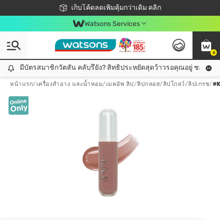
ชอปออนไลน์ครั้งแรก ลดเพิ่มจุก ๆ 10%! 🎉
เก็บโค้ดลดเพิ่มคุ้มกว่าเดิม คลิก
สมาชิกวัตสัน คลับดียังไง?
📦ส่งฟรี! เมื่อชอป 499฿
Watsons Services
0
มีบัตรสมาชิกวัตสัน คลับรึยัง? สิทธิประหยัดสุดว้าวรอคุณอยู่ ชอปคุ้มกว
มีบัตรสมาชิกวัตสัน คลับรึยัง? สิทธิประหยัดสุดว้าวรอคุณอยู่ ชอปคุ้มกว่าเดิม คลิก!
หน้าแรก
/
เครื่องสำอาง และน้ำหอม
/
เมคอัพ ลิป
/
ลิปกลอส/ลิปโกลว์/ลิปเกรซ
/
#K