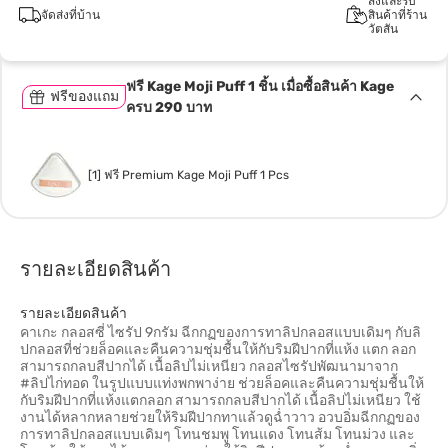
สั่งและรับ
จัดส่งที่บ้าน
สินค้าที่ร้าน
วัตสัน
ฟรี Kage Moji Puff 1 ชิ้น เมื่อซื้อสินค้า Kage
ฟรีของแถม
ครบ 290 บาท
[1] ฟรี Premium Kage Moji Puff 1 Pcs
รายละเอียดสินค้า
รายละเอียดสินค้า
คาเกะ กลอสซี่ ไซรัป 9กรัม ฉีกกฏของการทาลิปกลอสแบบเดิมๆ กับลิ
ปกลอสที่ช่วยล็อคและคืนความชุ่มชื้นให้กับริมฝีปากที่แห้ง แตก ลอก
สามารถกลบสีปากได้ เนื้อลิปไม่เหนียว กลอสไซรัปพัฒนามาจาก
#ลิปไก่ทอด ในรูปแบบแท่งพกพาง่าย ช่วยล็อคและคืนความชุ่มชื้นให้
กับริมฝีปากที่แห้งแตกลอก สามารถกลบสีปากได้ เนื้อลิปไม่เหนียว ใช้
งานได้หลากหลายช่วยให้ริมฝีปากทาแล้วดูฉ่ำวาว อวบอิ่มฉีกกฏของ
การทาลิปกลอสแบบเดิมๆ โทนชมพู โทนแดง โทนส้ม โทนม่วง และ