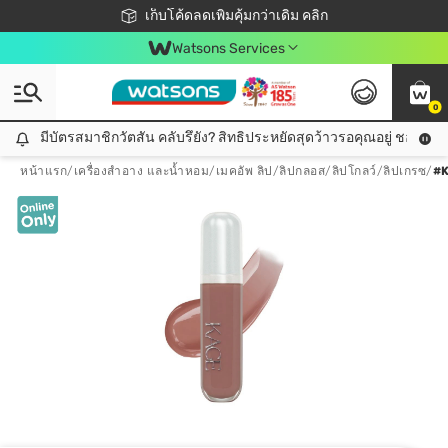
ชอปออนไลน์ครั้งแรก ลดเพิ่มจุก ๆ 10%! 🎉
เก็บโค้ดลดเพิ่มคุ้มกว่าเดิม คลิก
สมาชิกวัตสัน คลับดียังไง?
📦ส่งฟรี! เมื่อชอป 499฿
Watsons Services
0
มีบัตรสมาชิกวัตสัน คลับรึยัง? สิทธิประหยัดสุดว้าวรอคุณอยู่ ชอปคุ้มกว
มีบัตรสมาชิกวัตสัน คลับรึยัง? สิทธิประหยัดสุดว้าวรอคุณอยู่ ชอปคุ้มกว่าเดิม คลิก!
หน้าแรก
/
เครื่องสำอาง และน้ำหอม
/
เมคอัพ ลิป
/
ลิปกลอส/ลิปโกลว์/ลิปเกรซ
/
#K