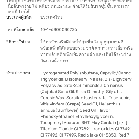
โทนนู้ด ใช้งานได้หลากหลาย ช่วยให้ริมฝีปากทาแล้วดูฉ่ำวาวอวบอิ่ม
เนื้อลิปทาง่าย ไม่เหนียว เหนอะหนะ ช่วยให้ริมฝีปากชุ่มชื้น สามารถ
กลบสีปากได้
ประเทศผู้ผลิต
ประเทศไทย
เลขที่ใบจดแจ้ง
10-1-6800030726
วิธีการใช้งาน
ใช้ทาบำรุงริมฝีปากให้ชุ่มชื้น อิ่มฟู ดูสุขภาพดี
พร้อมเพิ่มสีสันแบบธรรมชาติ สามารถทาเดี่ยวหรือ
ทาทับลิปสติกเพื่อเพิ่มความฉ่ำ และเติมได้ระหว่าง
วันตามต้องการ
ส่วนประกอบ
Hydrogenated Polyisobutene, Caprylic/Capric
Triglyceride, Diisostearyl Malate, Bis-Diglyceryl
Polyacyladipate-2, Simmondsia Chinensis
(Jojoba) Seed Oil, Silica Dimethyl Silylate,
Ceresin Wax, Sorbitan Isostearate, Tribehenin,
Vitis vinifera (Grape) Seed Oil, Helianthus
annuus (Sunflower) Seed Oil, Flavor,
Phenoxyethanol, Ethylhexylglycerin,
Tocopheryl Acetate, BHT. May Contain [+/-]:
Titanium Dioxide CI 77891, Iron oxides CI 77491,
CI 77492, CI 77499, Red 6 lake CI 15850, Red 7