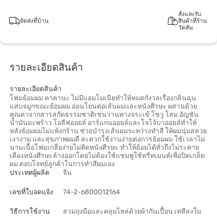
สั่งและรับ
จัดส่งที่บ้าน
สินค้าที่ร้าน
วัตสัน
รายละเอียดสินค้า
รายละเอียดสินค้า
โฟมย้อมผม คาคานะ ไม่มีแอมโมเนียทำให้หมดกังวลเรื่องกลิ่นฉุน
แสบจมูกขณะย้อมผม อ่อนโยนต่อเส้นผมและหนังศีรษะ ผสานด้วย
คุณค่าจากสารสกัดธรรมชาติเช่นว่านหางจระเข้ โชวู โสม อัญชัน
น้ำมันมะพร้าว โอลีฟออยล์ อาร์แกนออยล์และโจโจ้บาออยล์ทำให้
หลังย้อมผมไม่แห้งกร้าน ช่วยบำรุงเส้นผมระหว่างทำสี ให้ผมนุ่มสลวย
เงางาม และสุขภาพผมดี สะดวกใช้งานง่ายต่อการย้อมผม ใช้เวลาไม่
นานเนื้อโฟมเกลี่ยง่ายไม่ติดหนังศีรษะ ทำให้ย้อมได้ทั่วถึงไม่ระคาย
เคืองหนังศีรษะล้างออกโดยไม่ต้องใช้แชมพูใช้ทรีทเมนต์เพื่อปิดเกล็ด
ผม ตอบโจทย์ลูกค้าในการทำสีผมเอง
ประเทศผู้ผลิต
จีน
เลขที่ใบจดแจ้ง
74-2-6800012164
วิธีการใช้งาน
สวมถุงมือและคลุมไหล่ด้วยผ้ากันเปื้อน เทสีลงใน