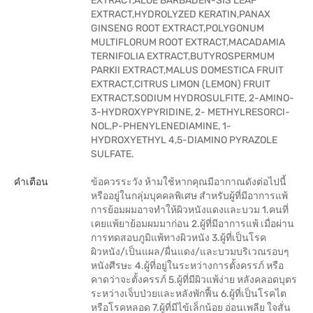
EXTRACT,ALOE BARBADEN-SIS LEAF
EXTRACT,HYDROLYZED KERATIN,PANAX
GINSENG ROOT EXTRACT,POLYGONUM
MULTIFLORUM ROOT EXTRACT,MACADAMIA
TERNIFOLIA EXTRACT,BUTYROSPERMUM
PARKII EXTRACT,MALUS DOMESTICA FRUIT
EXTRACT,CITRUS LIMON (LEMON) FRUIT
EXTRACT,SODIUM HYDROSULFITE, 2-AMINO-
3-HYDROXYPYRIDINE, 2- METHYLRESORCI-
NOL,P-PHENYLENEDIAMINE, 1-
HYDROXYETHYL 4,5-DIAMINO PYRAZOLE
SULFATE.
คำเตือน
ข้อควรระวัง ห้ามใช้หากคุณมีอากาณดังต่อไปนี้
หรืออยู่ในกลุ่มบุคคลพิเศษ สำหรับผู้ที่มีอาการแพ้
การย้อมผมอาจทำให้ผิวหนังแดงและบวม 1.คนที่
เคยแพ้ยาย้อมผมมาก่อน 2.ผู้ที่มีอาการแพ้ เมื่อผ่าน
การทดสอบภูมิแพ้ทางผิวหนัง 3.ผู้ที่เป็นโรค
ผิวหนัง/เป็นแผล/ผื่นแดง/และบวมบริเวณรอบๆ
หนังศีรษะ 4.ผู้ที่อยู่ในระหว่างการตั้งครรภ์ หรือ
คาดว่าจะตั้งครรภ์ 5.ผู้ที่มีผิวแพ้ง่าย หลังคลอดบุตร
ระหว่างเจ็บป่วยและหลังพักฟื้น 6.ผู้ที่เป็นโรคไต
หรือโรคหลอด 7.ผู้ที่มีไข้เล็กน้อย อ่อนเพลีย ใจสั่น