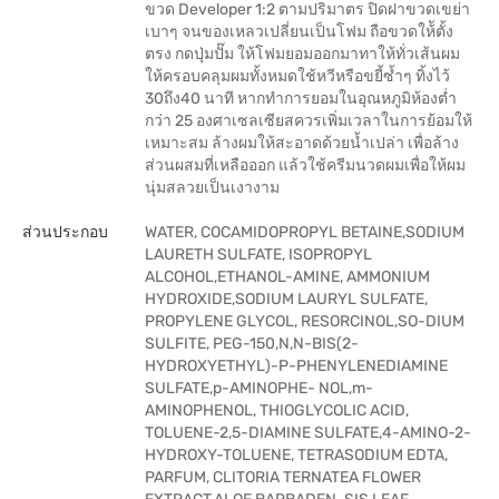
ขวด Developer 1:2 ตามปริมาตร ปิดฝาขวดเขย่า
เบาๆ จนของเหลวเปลี่ยนเป็นโฟม ถือขวดให้ัตั้ง
ตรง กดปุ่มปั๊ม ให้โฟมยอมออกมาทาให้ทั่วเส้นผม
ให้ครอบคลุมผมทั้งหมดใช้หวีหรือขยี้ซ้ำๆ ทิ้งไว้
30ถึง40 นาที หากทำการยอมในอุณหภูมิห้องต่ำ
กว่า 25 องศาเซลเซียสควรเพิ่มเวลาในการย้อมให้
เหมาะสม ล้างผมให้สะอาดด้วยน้ำเปล่า เพื่อล้าง
ส่วนผสมที่เหลือออก แล้วใช้ครีมนวดผมเพื่อให้ผม
นุ่มสลวยเป็นเงางาม
ส่วนประกอบ
WATER, COCAMIDOPROPYL BETAINE,SODIUM
LAURETH SULFATE, ISOPROPYL
ALCOHOL,ETHANOL-AMINE, AMMONIUM
HYDROXIDE,SODIUM LAURYL SULFATE,
PROPYLENE GLYCOL, RESORCINOL,SO-DIUM
SULFITE, PEG-150,N,N-BIS(2-
HYDROXYETHYL)-P-PHENYLENEDIAMINE
SULFATE,p-AMINOPHE- NOL,m-
AMINOPHENOL, THIOGLYCOLIC ACID,
TOLUENE-2,5-DIAMINE SULFATE,4-AMINO-2-
HYDROXY-TOLUENE, TETRASODIUM EDTA,
PARFUM, CLITORIA TERNATEA FLOWER