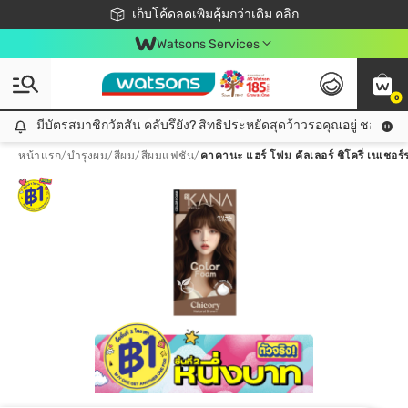
ชอปออนไลน์ครั้งแรก ลดเพิ่มจุก ๆ 10%! 🎉
เก็บโค้ดลดเพิ่มคุ้มกว่าเดิม คลิก
สมาชิกวัตสัน คลับดียังไง?
📦ส่งฟรี! เมื่อชอป 499฿
Watsons Services
0
มีบัตรสมาชิกวัตสัน คลับรึยัง? สิทธิประหยัดสุดว้าวรอคุณอยู่ ชอปคุ้มกว
มีบัตรสมาชิกวัตสัน คลับรึยัง? สิทธิประหยัดสุดว้าวรอคุณอยู่ ชอปคุ้มกว่าเดิม คลิก!
หน้าแรก
/
บำรุงผม
/
สีผม
/
สีผมแฟชัน
/
คาคานะ แฮร์ โฟม คัลเลอร์ ชิโครี่ เนเชอร