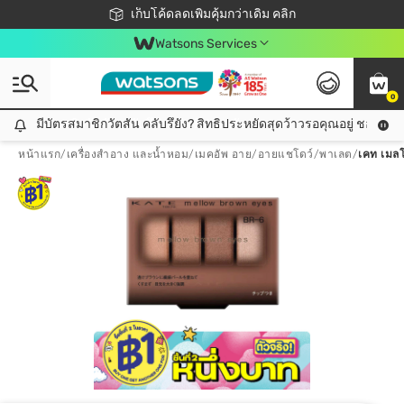
ชอปออนไลน์ครั้งแรก ลดเพิ่มจุก ๆ 10%! 🎉
เก็บโค้ดลดเพิ่มคุ้มกว่าเดิม คลิก
สมาชิกวัตสัน คลับดียังไง?
📦ส่งฟรี! เมื่อชอป 499฿
Watsons Services
0
มีบัตรสมาชิกวัตสัน คลับรึยัง? สิทธิประหยัดสุดว้าวรอคุณอยู่ ชอปคุ้มกว
มีบัตรสมาชิกวัตสัน คลับรึยัง? สิทธิประหยัดสุดว้าวรอคุณอยู่ ชอปคุ้มกว่าเดิม คลิก!
หน้าแรก
/
เครื่องสำอาง และน้ำหอม
/
เมคอัพ อาย
/
อายแชโดว์/พาเลต
/
เคท เมลโ