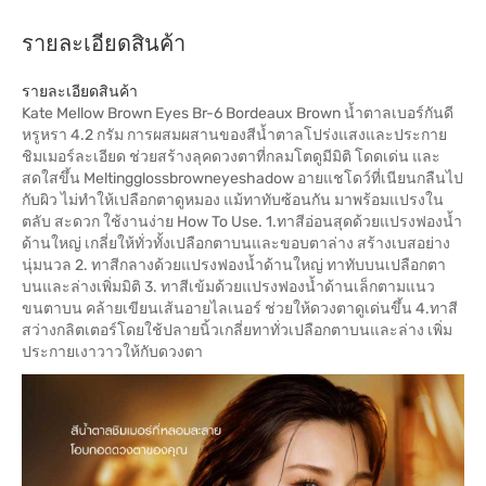
รายละเอียดสินค้า
รายละเอียดสินค้า
Kate Mellow Brown Eyes Br-6 Bordeaux Brown น้ำตาลเบอร์กันดี
หรูหรา 4.2 กรัม การผสมผสานของสีน้ำตาลโปร่งแสงและประกาย
ชิมเมอร์ละเอียด ช่วยสร้างลุคดวงตาที่กลมโตดูมีมิติ โดดเด่น และ
สดใสขึ้น Meltingglossbrowneyeshadow อายแชโดว์ที่เนียนกลืนไป
กับผิว ไม่ทำให้เปลือกตาดูหมอง แม้ทาทับซ้อนกัน มาพร้อมแปรงใน
ตลับ สะดวก ใช้งานง่าย How To Use. 1.ทาสีอ่อนสุดด้วยแปรงฟองน้ำ
ด้านใหญ่ เกลี่ยให้ทั่วทั้งเปลือกตาบนและขอบตาล่าง สร้างเบสอย่าง
นุ่มนวล 2. ทาสีกลางด้วยแปรงฟองน้ำด้านใหญ่ ทาทับบนเปลือกตา
บนและล่างเพิ่มมิติ 3. ทาสีเข้มด้วยแปรงฟองน้ำด้านเล็กตามแนว
ขนตาบน คล้ายเขียนเส้นอายไลเนอร์ ช่วยให้ดวงตาดูเด่นขึ้น 4.ทาสี
สว่างกลิตเตอร์โดยใช้ปลายนิ้วเกลี่ยทาทั่วเปลือกตาบนและล่าง เพิ่ม
ประกายเงาวาวให้กับดวงตา