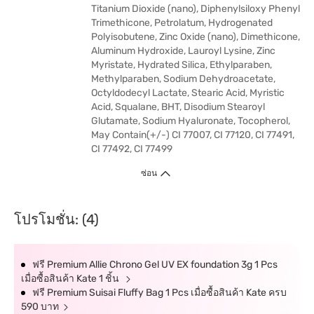
Titanium Dioxide (nano), Diphenylsiloxy Phenyl
Trimethicone, Petrolatum, Hydrogenated
Polyisobutene, Zinc Oxide (nano), Dimethicone,
Aluminum Hydroxide, Lauroyl Lysine, Zinc
Myristate, Hydrated Silica, Ethylparaben,
Methylparaben, Sodium Dehydroacetate,
Octyldodecyl Lactate, Stearic Acid, Myristic
Acid, Squalane, BHT, Disodium Stearoyl
Glutamate, Sodium Hyaluronate, Tocopherol,
May Contain(+/-) CI 77007, CI 77120, CI 77491,
CI 77492, CI 77499
ซ่อน
โปรโมชั่น: (4)
ฟรี Premium Allie Chrono Gel UV EX foundation 3g 1 Pcs
เมื่อซื้อสินค้า Kate 1 ชิ้น
ฟรี Premium Suisai Fluffy Bag 1 Pcs เมื่อซื้อสินค้า Kate ครบ
590 บาท