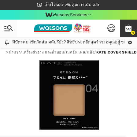
ชอปออนไลน์ครั้งแรก ลดเพิ่มจุก ๆ 10%! 🎉
เก็บโค้ดลดเพิ่มคุ้มกว่าเดิม คลิก
สมาชิกวัตสัน คลับดียังไง?
📦ส่งฟรี! เมื่อชอป 499฿
Watsons Services
0
มีบัตรสมาชิกวัตสัน คลับรึยัง? สิทธิประหยัดสุดว้าวรอคุณอยู่ ชอปคุ้มกว
มีบัตรสมาชิกวัตสัน คลับรึยัง? สิทธิประหยัดสุดว้าวรอคุณอยู่ ชอปคุ้มกว่าเดิม คลิก!
หน้าแรก
/
เครื่องสำอาง และน้ำหอม
/
เมคอัพ เฟส
/
แป้ง
/
KATE COVER SHIEL