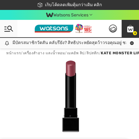
ชอปออนไลน์ครั้งแรก ลดเพิ่มจุก ๆ 10%! 🎉
เก็บโค้ดลดเพิ่มคุ้มกว่าเดิม คลิก
สมาชิกวัตสัน คลับดียังไง?
📦ส่งฟรี! เมื่อชอป 499฿
Watsons Services
0
มีบัตรสมาชิกวัตสัน คลับรึยัง? สิทธิประหยัดสุดว้าวรอคุณอยู่ ชอปคุ้มกว
มีบัตรสมาชิกวัตสัน คลับรึยัง? สิทธิประหยัดสุดว้าวรอคุณอยู่ ชอปคุ้มกว่าเดิม คลิก!
หน้าแรก
/
เครื่องสำอาง และน้ำหอม
/
เมคอัพ ลิป
/
ลิปสติก
/
KATE MONSTER LIP