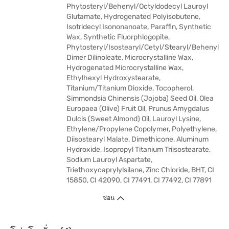
Phytosteryl/Behenyl/Octyldodecyl Lauroyl
Glutamate, Hydrogenated Polyisobutene,
Isotridecyl Isononanoate, Paraffin, Synthetic
Wax, Synthetic Fluorphlogopite,
Phytosteryl/Isostearyl/Cetyl/Stearyl/Behenyl
Dimer Dilinoleate, Microcrystalline Wax,
Hydrogenated Microcrystalline Wax,
Ethylhexyl Hydroxystearate,
Titanium/Titanium Dioxide, Tocopherol,
Simmondsia Chinensis (Jojoba) Seed Oil, Olea
Europaea (Olive) Fruit Oil, Prunus Amygdalus
Dulcis (Sweet Almond) Oil, Lauroyl Lysine,
Ethylene/Propylene Copolymer, Polyethylene,
Diisostearyl Malate, Dimethicone, Aluminum
Hydroxide, Isopropyl Titanium Triisostearate,
Sodium Lauroyl Aspartate,
Triethoxycaprylylsilane, Zinc Chloride, BHT, CI
15850, CI 42090, CI 77491, CI 77492, CI 77891
ซ่อน