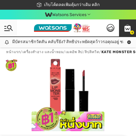
ชอปออนไลน์ครั้งแรก ลดเพิ่มจุก ๆ 10%! 🎉
เก็บโค้ดลดเพิ่มคุ้มกว่าเดิม คลิก
สมาชิกวัตสัน คลับดียังไง?
📦ส่งฟรี! เมื่อชอป 499฿
Watsons Services
0
มีบัตรสมาชิกวัตสัน คลับรึยัง? สิทธิประหยัดสุดว้าวรอคุณอยู่ ชอปคุ้มกว
มีบัตรสมาชิกวัตสัน คลับรึยัง? สิทธิประหยัดสุดว้าวรอคุณอยู่ ชอปคุ้มกว่าเดิม คลิก!
หน้าแรก
/
เครื่องสำอาง และน้ำหอม
/
เมคอัพ ลิป
/
ลิปลิควิด
/
KATE MONSTER S