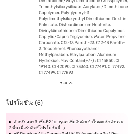
Dimethicone/Vinyl Dimethicone Crosspolymer,
Trimethylsiloxysilicate, Acrylates/Dimethicone
Copolymer, Polyglyceryl-3
Polydimethylsiloxyethyl Dimethicone, Dextrin
Palmitate, Disteardimonium Hectorite,
Divinyldimethicone/Dimethicone Copolymer,
Caprylic/Capric Triglyceride, Water, Propylene
Carbonate, C12-13 Pareth-23, C12-13 Pareth-
3, Tocopherol, Phenoxyethanol,
Methylparaben, Ethylparaben, Aluminum
Hydroxide, May Contain(+/-) : CI 15850, CI
19140, CI 42090, CI 73360, CI 77491, CI 77492,
CI 77499, CI 77893
ซ่อน
โปรโมชั่น: (5)
สำหรับสมาชิกชิ้นที่2 1บ.กรุณาเพิ่มสินค้าเข้าในตะกร้าจำนวน
2 ชิ้น เพื่อรับสิทธิ์โปรโมชั่นนี้
ฟรี Premium Allie Chrono Gel UV EX foundation 3g 1 Pcs