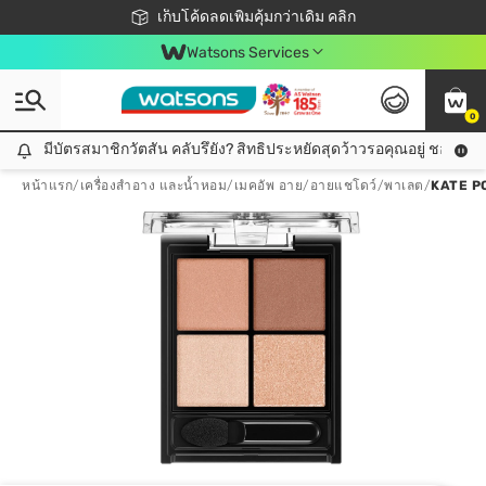
ชอปออนไลน์ครั้งแรก ลดเพิ่มจุก ๆ 10%! 🎉
เก็บโค้ดลดเพิ่มคุ้มกว่าเดิม คลิก
สมาชิกวัตสัน คลับดียังไง?
📦ส่งฟรี! เมื่อชอป 499฿
Watsons Services
0
มีบัตรสมาชิกวัตสัน คลับรึยัง? สิทธิประหยัดสุดว้าวรอคุณอยู่ ชอปคุ้มกว
มีบัตรสมาชิกวัตสัน คลับรึยัง? สิทธิประหยัดสุดว้าวรอคุณอยู่ ชอปคุ้มกว่าเดิม คลิก!
หน้าแรก
/
เครื่องสำอาง และน้ำหอม
/
เมคอัพ อาย
/
อายแชโดว์/พาเลต
/
KATE P