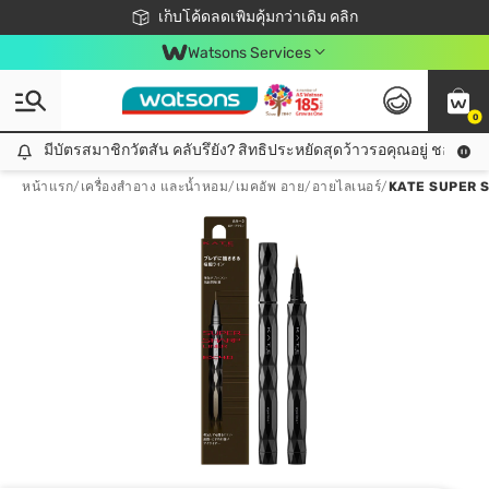
ชอปออนไลน์ครั้งแรก ลดเพิ่มจุก ๆ 10%! 🎉
เก็บโค้ดลดเพิ่มคุ้มกว่าเดิม คลิก
สมาชิกวัตสัน คลับดียังไง?
📦ส่งฟรี! เมื่อชอป 499฿
Watsons Services
0
มีบัตรสมาชิกวัตสัน คลับรึยัง? สิทธิประหยัดสุดว้าวรอคุณอยู่ ชอปคุ้มกว
มีบัตรสมาชิกวัตสัน คลับรึยัง? สิทธิประหยัดสุดว้าวรอคุณอยู่ ชอปคุ้มกว่าเดิม คลิก!
หน้าแรก
/
เครื่องสำอาง และน้ำหอม
/
เมคอัพ อาย
/
อายไลเนอร์
/
KATE SUPER S