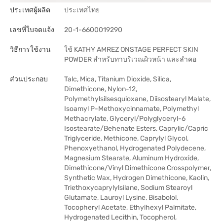
ประเทศผู้ผลิต
ประเทศไทย
เลขที่ใบจดแจ้ง
20-1-6600019290
วิธีการใช้งาน
ใช้ KATHY AMREZ ONSTAGE PERFECT SKIN
POWDER สำหรับทาบริเวณผิวหน้า และลำคอ
ส่วนประกอบ
Talc, Mica, Titanium Dioxide, Silica,
Dimethicone, Nylon-12,
Polymethylsilsesquioxane, Diisostearyl Malate,
Isoamyl P-Methoxycinnamate, Polymethyl
Methacrylate, Glyceryl/Polyglyceryl-6
Isostearate/Behenate Esters, Caprylic/Capric
Triglyceride, Methicone, Caprylyl Glycol,
Phenoxyethanol, Hydrogenated Polydecene,
Magnesium Stearate, Aluminum Hydroxide,
Dimethicone/Vinyl Dimethicone Crosspolymer,
Synthetic Wax, Hydrogen Dimethicone, Kaolin,
Triethoxycaprylylsilane, Sodium Stearoyl
Glutamate, Lauroyl Lysine, Bisabolol,
Tocopheryl Acetate, Ethylhexyl Palmitate,
Hydrogenated Lecithin, Tocopherol,