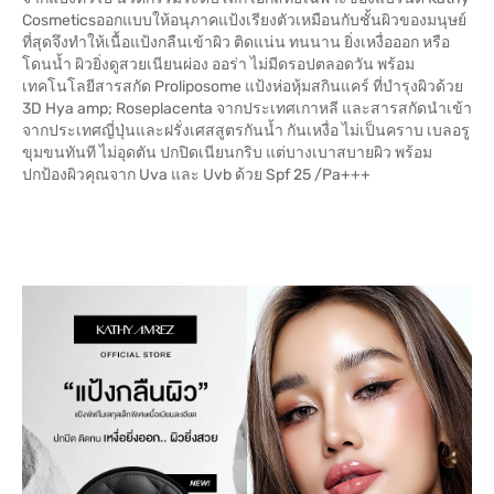
Cosmeticsออกแบบให้อนุภาคแป้งเรียงตัวเหมือนกับชั้นผิวของมนุษย์
ที่สุดจึงทำให้เนื้อแป้งกลืนเข้าผิว ติดแน่น ทนนาน ยิ่งเหงื่อออก หรือ
โดนน้ำ ผิวยิ่งดูสวยเนียนผ่อง ออร่า ไม่มีดรอปตลอดวัน พร้อม
เทคโนโลยีสารสกัด Proliposome แป้งห่อหุ้มสกินแคร์ ที่บำรุงผิวด้วย
3D Hya amp; Roseplacenta จากประเทศเกาหลี และสารสกัดนำเข้า
จากประเทศญี่ปุ่นและฝรั่งเศสสูตรกันน้ำ กันเหงื่อ ไม่เป็นคราบ เบลอรู
ขุมขนทันที ไม่อุดตัน ปกปิดเนียนกริบ แต่บางเบาสบายผิว พร้อม
ปกป้องผิวคุณจาก Uva และ Uvb ด้วย Spf 25 /Pa+++