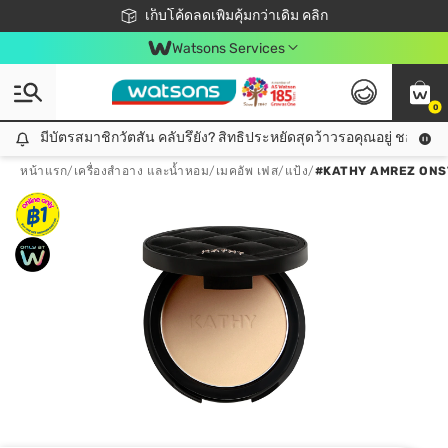
ชอปออนไลน์ครั้งแรก ลดเพิ่มจุก ๆ 10%! 🎉
เก็บโค้ดลดเพิ่มคุ้มกว่าเดิม คลิก
สมาชิกวัตสัน คลับดียังไง?
📦ส่งฟรี! เมื่อชอป 499฿
Watsons Services
0
มีบัตรสมาชิกวัตสัน คลับรึยัง? สิทธิประหยัดสุดว้าวรอคุณอยู่ ชอปคุ้มกว
มีบัตรสมาชิกวัตสัน คลับรึยัง? สิทธิประหยัดสุดว้าวรอคุณอยู่ ชอปคุ้มกว่าเดิม คลิก!
หน้าแรก
/
เครื่องสำอาง และน้ำหอม
/
เมคอัพ เฟส
/
แป้ง
/
#KATHY AMREZ ONS