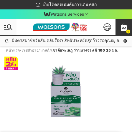
ชอปออนไลน์ครั้งแรก ลดเพิ่มจุก ๆ 10%! 🎉
เก็บโค้ดลดเพิ่มคุ้มกว่าเดิม คลิก
สมาชิกวัตสัน คลับดียังไง?
📦ส่งฟรี! เมื่อชอป 499฿
Watsons Services
0
มีบัตรสมาชิกวัตสัน คลับรึยัง? สิทธิประหยัดสุดว้าวรอคุณอยู่ ชอปคุ้มกว
มีบัตรสมาชิกวัตสัน คลับรึยัง? สิทธิประหยัดสุดว้าวรอคุณอยู่ ชอปคุ้มกว่าเดิม คลิก!
หน้าแรก
/
เวชสำอาง
/
มาสก์
/
เขาค้อทะเลภู ว่านหางจระเข้ 100 25 มล.