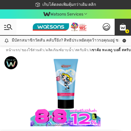
ชอปออนไลน์ครั้งแรก ลดเพิ่มจุก ๆ 10%! 🎉
เก็บโค้ดลดเพิ่มคุ้มกว่าเดิม คลิก
สมาชิกวัตสัน คลับดียังไง?
📦ส่งฟรี! เมื่อชอป 499฿
Watsons Services
0
มีบัตรสมาชิกวัตสัน คลับรึยัง? สิทธิประหยัดสุดว้าวรอคุณอยู่ ชอปคุ้มกว
มีบัตรสมาชิกวัตสัน คลับรึยัง? สิทธิประหยัดสุดว้าวรอคุณอยู่ ชอปคุ้มกว่าเดิม คลิก!
หน้าแรก
/
ของใช้ส่วนตัว
/
ผลิตภัณฑ์อาบน้ำ
/
สครับผิว
/
เขาค้อ ทะเลภู บอดี้ สครั