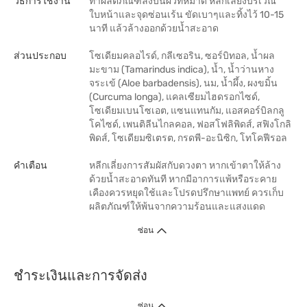
วิธีการใช้งาน
ทาผลิตภัณฑ์ลงบนผิวที่หมาด หลีกเลี่ยงบริเวณ
ใบหน้าและจุดซ่อนเร้น ขัดเบาๆและทิ้งไว้ 10-15
นาที แล้วล้างออกด้วยน้ำสะอาด
ส่วนประกอบ
โซเดียมคลอไรด์, กลีเซอริน, ซอร์บิทอล, น้ำผล
มะขาม (Tamarindus indica), น้ำ, น้ำว่านหาง
จระเข้ (Aloe barbadensis), นม, น้ำผึ้ง, ผงขมิ้น
(Curcuma longa), แคลเซียมไฮดรอกไซด์,
โซเดียมเบนโซเอต, แซนแทนกัม, แอสคอร์บิลกลู
โคไซด์, เพนติลีนไกลคอล, ฟอสโฟลิพิดส์, สฟิงโกลิ
พิดส์, โซเดียมซิเตรต, กรดพี-อะนิซิก, โทโคฟีรอล
คำเตือน
หลีกเลี่ยงการสัมผัสกับดวงตา หากเข้าตาให้ล้าง
ด้วยน้ำสะอาดทันที หากมีอาการแพ้หรือระคาย
เคืองควรหยุดใช้และโปรดปรึกษาแพทย์ ควรเก็บ
ผลิตภัณฑ์ให้พ้นจากความร้อนและแสงแดด
ซ่อน
ชำระเงินและการจัดส่ง
ซ่อน