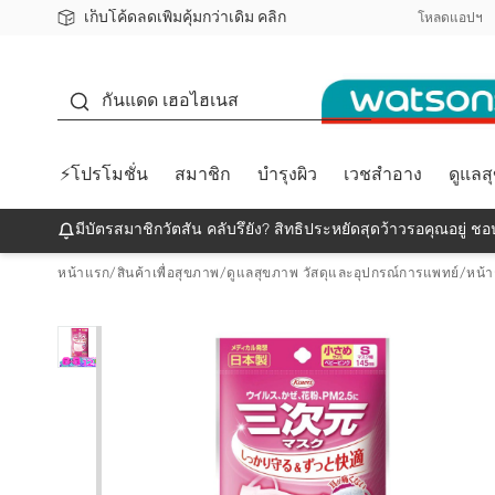
เก็บโค้ดลดเพิ่มคุ้มกว่าเดิม คลิก
ชอปออนไลน์ครั้งแรก ลดเพิ่มจุก ๆ 10%! 🎉
📦ส่งฟรี! เมื่อชอป 499฿
สมาชิกวัตสัน คลับดียังไง?
โหลดแอปฯ
กันแดด
กันแดด เฮอไฮเนส
⚡โปรโมชั่น
สมาชิก
บำรุงผิว
เวชสำอาง
ดูแลส
มีบัตรสมาชิกวัตสัน คลับรึยัง? สิทธิประหยัดสุดว้าวรอคุณอยู่ ชอป
หน้าแรก
/
สินค้าเพื่อสุขภาพ
/
ดูแลสุขภาพ วัสดุและอุปกรณ์การแพทย์
/
หน้