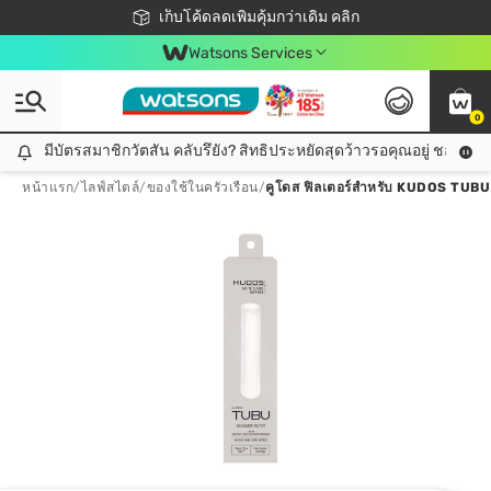
ชอปออนไลน์ครั้งแรก ลดเพิ่มจุก ๆ 10%! 🎉
เก็บโค้ดลดเพิ่มคุ้มกว่าเดิม คลิก
สมาชิกวัตสัน คลับดียังไง?
📦ส่งฟรี! เมื่อชอป 499฿
Watsons Services
0
มีบัตรสมาชิกวัตสัน คลับรึยัง? สิทธิประหยัดสุดว้าวรอคุณอยู่ ชอปคุ้มกว
มีบัตรสมาชิกวัตสัน คลับรึยัง? สิทธิประหยัดสุดว้าวรอคุณอยู่ ชอปคุ้มกว่าเดิม คลิก!
หน้าแรก
/
ไลฟ์สไตล์
/
ของใช้ในครัวเรือน
/
คูโดส ฟิลเตอร์สำหรับ KUDOS TUBU 