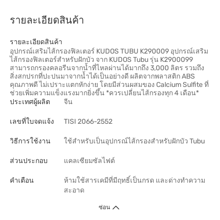
รายละเอียดสินค้า
รายละเอียดสินค้า
อุปกรณ์เสริมไส้กรองฟิลเตอร์ KUDOS TUBU K290009 อุปกรณ์เสริม
ไส้กรองฟิลเตอร์สำหรับฝักบัว จาก KUDOS Tubu รุ่น K2900099
สามารถกรองคลอรีนจากน้ำที่ไหลผ่านได้มากถึง 3,000 ลิตร รวมถึง
สิ่งสกปรกที่ปะปนมาจากน้ำได้เป็นอย่างดี ผลิตจากพลาสติก ABS
คุณภาพดี ไม่เปราะแตกหักง่าย โดยมีส่วนผสมของ Calcium Sulfite ที่
ช่วยเพิ่มความแข็งแรงมากยิ่งขึ้น *ควรเปลี่ยนไส้กรองทุก 4 เดือน*
ประเทศผู้ผลิต
จีน
เลขที่ใบจดแจ้ง
TISI 2066-2552
วิธีการใช้งาน
ใช้สำหรับเป็นอุปกรณ์ไส้กรองสำหรับฝักบัว Tubu
ส่วนประกอบ
แคลเซียมซัลไฟต์
คำเตือน
ห้ามใช้สารเคมีที่มีฤทธิ์เป็นกรด และด่างทำความ
สะอาด
ซ่อน