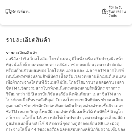
สั่งและรับ
จัดส่งที่บ้าน
สินค้าที่ร้าน
วัตสัน
รายละเอียดสินค้า
รายละเอียดสินค้า
ลอรีอัล ปารีส ไกลโคลิค-ไบรท์ แมท ลูมิไนซิ่ง ครีม ครีมบำรุงผิวหน้า
พิสูจน์แล้วด้วยผลทดสอบทางคลินิกว่าช่วยลดเลือนจุดด่างดำสะสม
พร้อมด้วยส่วนผสมของ ไกลโคลิค แอซิด และ เมลาซิลTM สารไบรท์
เทนนิ่งทรงพลังหลายสิทธิบัตร เนื้อครีมเวลเวทผสานพิกเมนต์เล่นแสง
เพื่อผิวกระจ่างใสทันที ผิวแมทไม่มัน โกลว์ใสยาวนานตลอดวัน เมลา
ซิลTM นวัตกรรมสารไบรท์เทนนิ่งทรงพลังหลายสิทธิบัตร จากการ
วิจัยมากว่า 18 ปี สถาบันวิจัย ลอรีอัล คิดค้นพัฒนา เมลาซิลTM สาร
ไบรท์เทนนิ่งที่ทรงพลังที่สุด1 รับรองโดยหลายสิทธิบัตร ช่วยลดเลือน
จุดด่างดำ ช่วยเข้าดักจับก่อนที่จะก่อตัวเป็นจุดด่างดำบนชั้นผิว เมลา
ซิลTM เหมาะกับทุกโทนสีผิว ผลลัพธท์ที่มองเห็นได้ ทันทีที่ใช้ ผิวดูโก
ลว์กระจ่างใสขึ้น 1.6 เท่า หลังใช้เป็นประจำ จุดด่างดำดูลดเลือน สีผิว
ดูสม่ำเสมอขึ้น หลังใช้ 8 สัปดาห์ จุดด่างดูดำลดเลือน 88 และผิวดู
กระจ่างใสขึ้น 44 1ของลอรีอัล ผลทดสอบทางคลินิกกับความเข้มของ