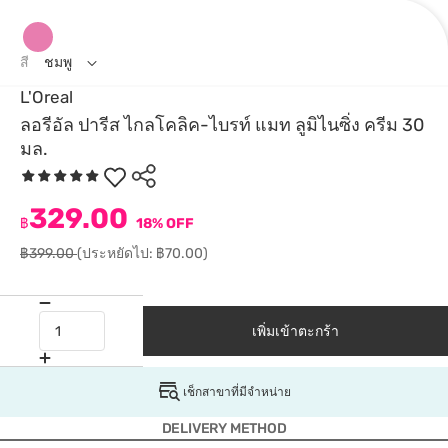
สี
ชมพู
L'Oreal
ลอรีอัล ปารีส ไกลโคลิค-ไบรท์ แมท ลูมิไนซิ่ง ครีม 30
มล.
329.00
฿
18% OFF
฿399.00
(ประหยัดไป: ฿70.00)
เพิ่มเข้าตะกร้า
เช็กสาขาที่มีจำหน่าย
DELIVERY METHOD