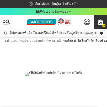
ชอปออนไลน์ครั้งแรก ลดเพิ่มจุก ๆ 10%! 🎉
เก็บโค้ดลดเพิ่มคุ้มกว่าเดิม คลิก
สมาชิกวัตสัน คลับดียังไง?
📦ส่งฟรี! เมื่อชอป 499฿
Watsons Services
0
มีบัตรสมาชิกวัตสัน คลับรึยัง? สิทธิประหยัดสุดว้าวรอคุณอยู่ ชอปคุ้มกว
มีบัตรสมาชิกวัตสัน คลับรึยัง? สิทธิประหยัดสุดว้าวรอคุณอยู่ ชอปคุ้มกว่าเดิม คลิก!
หน้าแรก
/
บำรุงผิว
/
ดูแลผิวหน้า
/
บำรุงผิวหน้า
/
ลอรีอัล ปารีส ไกลโคลิค-ไบรท์ แม